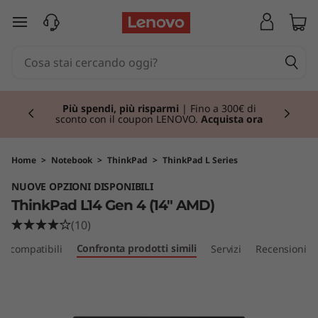
T
passa a contenuto principale
h
i
Currently displaying item 1 of 3
n
Più spendi, più risparmi
| Fino a 300€ di
sconto con il coupon LENOVO.
Acquista ora
k
P
Home
>
Notebook
>
ThinkPad
>
ThinkPad L Series
NUOVE OPZIONI DISPONIBILI
a
ThinkPad L14 Gen 4 (14" AMD)
d
(10)
Confronta prodotti simili
ri compatibili
Servizi
Recensioni
L
1