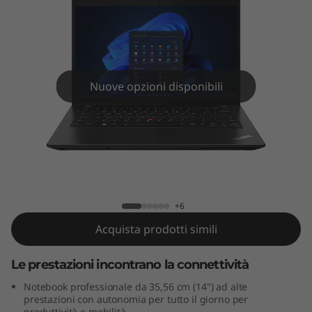
4
G
e
n
Nuove opzioni disponibili
4
(
ThinkPad L14 Gen 4 (14" AMD)
1
4
+6
Acquista prodotti simili
"
Le prestazioni incontrano la connettività
A
Notebook professionale da 35,56 cm (14") ad alte
M
prestazioni con autonomia per tutto il giorno per
produttività e mobilità