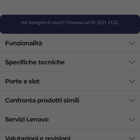
Hai bisogno di aiuto? Chiamaci al 02 2331 2122.
Funzionalità
Specifiche tecniche
Affronta i più difficili!
Un concentrato di potenza progettato per le
Porte e slot
Prestazioni
PMI e gli utenti esperti, il laptop Lenovo
ThinkBook 16 Gen 8 funziona con un
Batteria
Confronta prodotti simili
processore Intel® Core™ per migliorare le
71Whr
prestazioni quotidiane. Con velocità di
45Whr
3 Similiar products selected
elaborazione più elevate, puoi elaborare
Servizi Lenovo
Supporta Rapid Charge (60 minuti = 80% di capacità)
attività complesse di dati senza intoppi. Inoltre,
con adattatore da 65 W o superiore
le funzionalità AI avanzate ottimizzano in
Quali specifiche vuoi confrontare?
Valutazioni e revisioni
modo intelligente l'efficienza energetica per