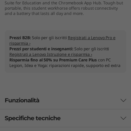
Suite for Education and the Chromebook App Hub. Tough but
n
portable, this student workhorse offers robust connectivity
and a battery that lasts all day and more.
2
(
Prezzi B2B:
Solo per gli iscritti
Registrati a Lenovo Pro e
1
risparmia ›
Prezzi per studenti e insegnanti:
Solo per gli iscritti
Registrati a Lenovo Istruzione e risparmia ›
4
Risparmia fino al 50% su Premium Care Plus
con PC
Legion, Idea e Yoga: riparazioni rapide, supporto ed extra
"
A
M
Funzionalità
D
Specifiche tecniche
)