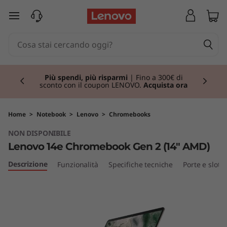
L
passa a contenuto principale
e
n
Currently displaying item 1 of 3
o
Più spendi, più risparmi
| Fino a 300€ di
sconto con il coupon LENOVO.
Acquista ora
v
o
Home
>
Notebook
>
Lenovo
>
Chromebooks
NON DISPONIBILE
1
Lenovo 14e Chromebook Gen 2 (14" AMD)
4
Descrizione
Funzionalità
Specifiche tecniche
Porte e slot
e
C