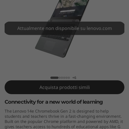
h
r
o
Attualmente non disponibile su lenovo.com
m
e
b
Lenovo 14e Chromebook Gen 2 (14"
o
AMD)
+6
o
Acquista prodotti simili
k
Connectivity for a new world of learning
G
The Lenovo 14e Chromebook Gen 2 is designed to help
students and teachers thrive in a fast-changing environment.
e
Built on the popular Chrome platform and powered by AMD, it
gives teachers access to hundreds of educational apps like G