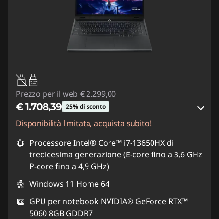
95W-100W
USB PD
Prezzo per il web
€ 2.299,00
€ 1.708,39
25% di sconto
Disponibilità limitata, acquista subito!
Risparmi eCoupon :
-€ 590,61
Processore Intel® Core™ i7-13650HX di
Usa il coupon :
LUGLIO
tredicesima generazione (E-core fino a 3,6 GHz
P-core fino a 4,9 GHz)
Windows 11 Home 64
GPU per notebook NVIDIA® GeForce RTX™
5060 8GB GDDR7