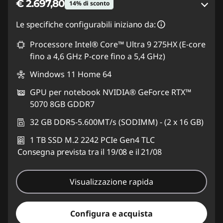
€ 2.697,80
14% di sconto
Risparmi eCoupon :
-€ 461,21
Le specifiche configurabili iniziano da:
Processore Intel® Core™ Ultra 9 275HX (E-core
Usa il coupon :
LUGLIO
fino a 4,6 GHz P-core fino a 5,4 GHz)
Windows 11 Home 64
GPU per notebook NVIDIA® GeForce RTX™
5070 8GB GDDR7
32 GB DDR5-5.600MT/s (SODIMM) - (2 x 16 GB)
1 TB SSD M.2 2242 PCIe Gen4 TLC
Consegna prevista tra il 19/08 e il 21/08
Visualizzazione rapida
Configura e acquista