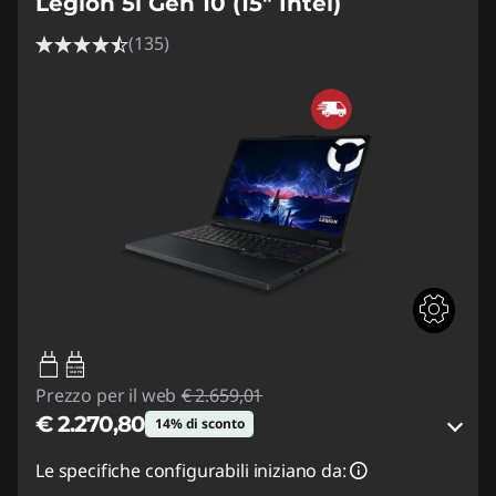
Legion 5i Gen 10 (15" Intel)
(135)
95W-100W
USB PD
Prezzo per il web
€ 2.659,01
€ 2.270,80
14% di sconto
Risparmi eCoupon :
-€ 388,21
Le specifiche configurabili iniziano da: