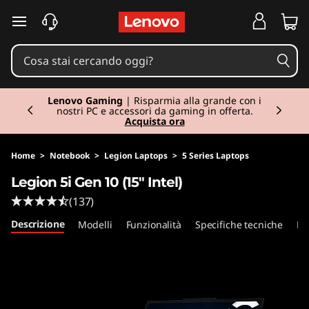
L
passa a contenuto principale
e
g
Currently displaying item 2 of 3
i
Lenovo Gaming
| Risparmia alla grande con i
nostri PC e accessori da gaming in offerta.
Acquista ora
o
n
Home
>
Notebook
>
Legion Laptops
>
5 Series Laptops
Legion 5i Gen 10 (15" Intel)
5
(137)
i
Descrizione
Modelli
Funzionalità
Specifiche tecniche
Po
G
e