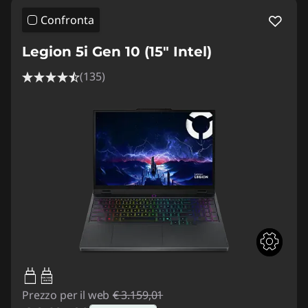
Confronta
Legion 5i Gen 10 (15" Intel)
(135)
95W-100W
USB PD
Prezzo per il web
€ 3.159,01