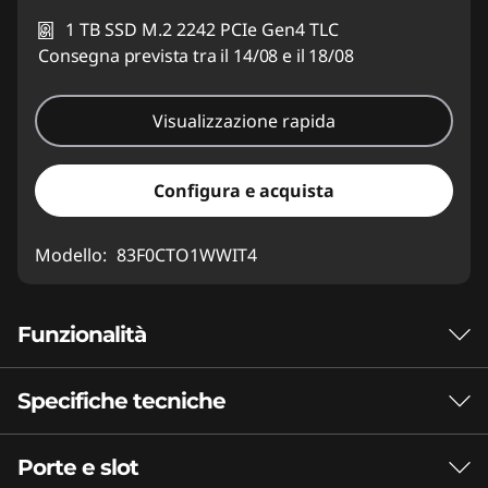
1 TB SSD M.2 2242 PCIe Gen4 TLC
Consegna prevista tra il 14/08 e il 18/08
Visualizzazione rapida
Configura e acquista
Modello:
83F0CTO1WWIT4
Funzionalità
Specifiche tecniche
Prestazioni a livello
desktop, ovunque
Porte e slot
Prestazioni