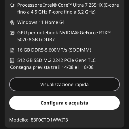
Processore Intel® Core™ Ultra 7 255HX (E-core
Usa il coupon :
LUGLIO
fino a 4,5 GHz P-core fino a 5,2 GHz)
Windows 11 Home 64
GPU per notebook NVIDIA® GeForce RTX™
5070 8GB GDDR7
16 GB DDR5-5.600MT/s (SODIMM)
512 GB SSD M.2 2242 PCIe Gen4 TLC
Consegna prevista tra il 14/08 e il 18/08
Visualizzazione rapida
Configura e acquista
Modello:
83F0CTO1WWIT3