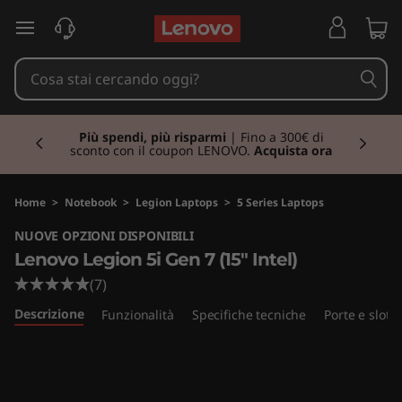
L
passa a contenuto principale
e
n
Currently displaying item 1 of 3
o
Più spendi, più risparmi
| Fino a 300€ di
sconto con il coupon LENOVO.
Acquista ora
v
o
Home
>
Notebook
>
Legion Laptops
>
5 Series Laptops
NUOVE OPZIONI DISPONIBILI
L
Lenovo Legion 5i Gen 7 (15" Intel)
e
(7)
Descrizione
Funzionalità
Specifiche tecniche
Porte e slot
g
i