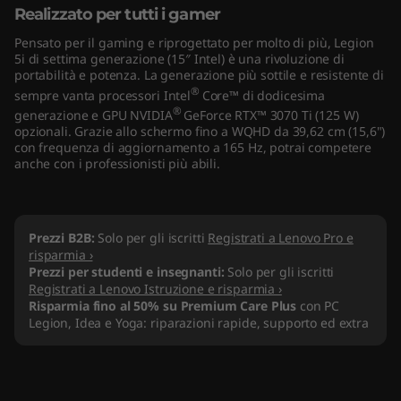
Realizzato per tutti i gamer
"
Pensato per il gaming e riprogettato per molto di più, Legion
I
5i di settima generazione (15″ Intel) è una rivoluzione di
portabilità e potenza. La generazione più sottile e resistente di
n
®
sempre vanta processori Intel
Core™ di dodicesima
®
generazione e GPU NVIDIA
GeForce RTX™ 3070 Ti (125 W)
t
opzionali. Grazie allo schermo fino a WQHD da 39,62 cm (15,6")
con frequenza di aggiornamento a 165 Hz, potrai competere
anche con i professionisti più abili.
e
l
Prezzi B2B:
Solo per gli iscritti
Registrati a Lenovo Pro e
)
risparmia ›
Prezzi per studenti e insegnanti:
Solo per gli iscritti
Registrati a Lenovo Istruzione e risparmia ›
Risparmia fino al 50% su Premium Care Plus
con PC
Legion, Idea e Yoga: riparazioni rapide, supporto ed extra