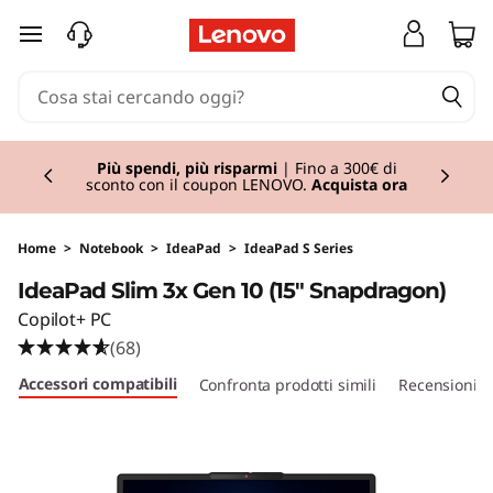
I
passa a contenuto principale
d
e
Currently displaying item 2 of 3
a
Lenovo Gaming
| Risparmia alla grande con i
nostri PC e accessori da gaming in offerta.
Acquista ora
P
a
Home
>
Notebook
>
IdeaPad
>
IdeaPad S Series
IdeaPad Slim 3x Gen 10 (15" Snapdragon)
d
Copilot+ PC
S
(68)
Accessori compatibili
Confronta prodotti simili
Recensioni
l
i