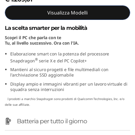
"
Visualizza Modelli
S
La scelta smarter per la mobilità
n
Scopri il PC che parla con te
Tu, al livello successivo. Ora con l'IA.
a
Elaborazione smart con la potenza del processore
p
®
Snapdragon
serie X e del PC Copilot+
Mantieni al sicuro progetti e file multimediali con
d
l'archiviazione SSD aggiornabile
r
Display ampio e immagini vibranti per un lavoro virtuale di
squadra senza interruzioni
a
I prodotti a marchio Snapdragon sono prodotti di Qualcomm Technologies, Inc. e/o
delle sue affiliate.
g
Batteria per tutto il giorno
o