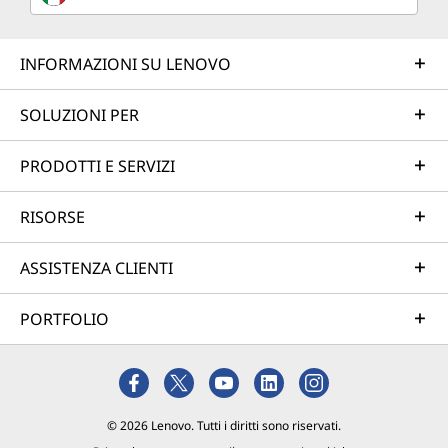
Sostenibilità
INFORMAZIONI SU LENOVO
Il nostro obiettivo è fornire una tecnologia
smarter che costruisce un futuro più luminoso
SOLUZIONI PER
e sostenibile per i nostri clienti, le comunità e il
pianeta. Ecco perché perseguiamo etichette e
PRODOTTI E SERVIZI
certificazioni leader del settore che dimostrino
il nostro impegno verso la sostenibilità nella
RISORSE
progettazione dei prodotti. Insieme possiamo
costruire un futuro smarter per tutti.
ASSISTENZA CLIENTI
Scopri di più sui nostri programmi di
sostenibilità >
PORTFOLIO
© 2026 Lenovo. Tutti i diritti sono riservati.