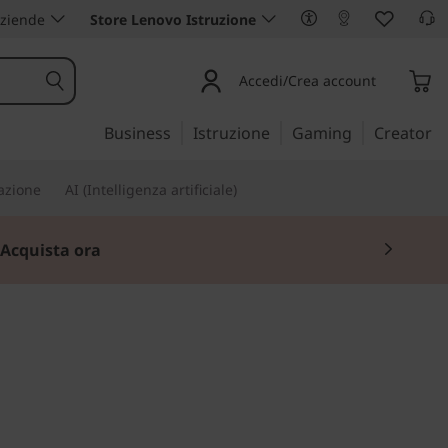
aziende
Store Lenovo Istruzione
Accedi/Crea account
Business
Istruzione
Gaming
Creator
iazione
AI (Intelligenza artificiale)
 offerta.
Acquista ora