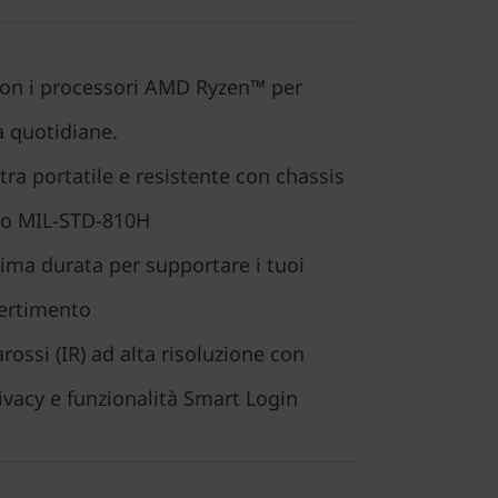
 con i processori AMD Ryzen™ per
tà quotidiane.
ltra portatile e resistente con chassis
ato MIL-STD-810H
sima durata per supportare i tuoi
vertimento
rossi (IR) ad alta risoluzione con
rivacy e funzionalità Smart Login