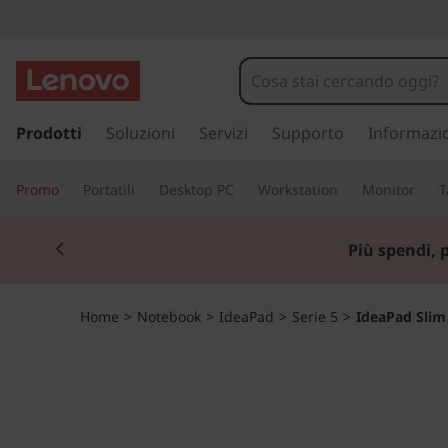
I
d
e
p
a
Prodotti
Soluzioni
Servizi
Supporto
Informazi
a
s
s
P
Promo
Portatili
Desktop PC
Workstation
Monitor
T
a
a
a
Currently displaying item 2 of 3
c
Lenovo Gaming
| Ris
o
d
n
t
S
Home
>
Notebook
>
IdeaPad
>
Serie 5
>
IdeaPad Slim
e
n
l
u
t
i
o
p