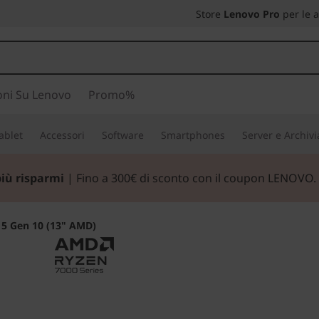
Store
Lenovo Pro
per le 
oni Su Lenovo
Promo%
ablet
Accessori
Software
Smartphones
Server e Archiv
parmia alla grande con i nostri PC e accessori da gaming in
 5 Gen 10 (13" AMD)