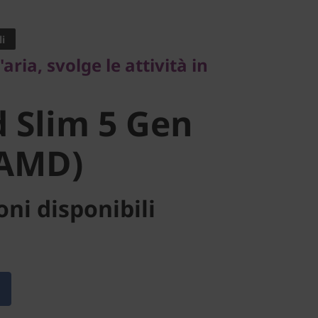
ia, svolge le attività in
i
Slim 5 Gen
'aria, svolge le attività in
AMD)
 Slim 5 Gen
 AMD)
ni disponibili