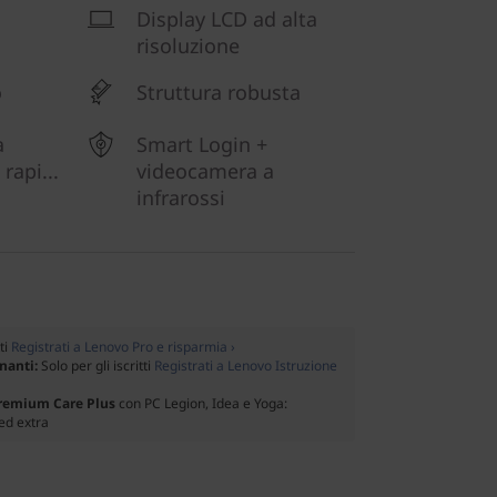
Display LCD ad alta
risoluzione
o
Struttura robusta
a
Smart Login +
rapi...
videocamera a
infrarossi
tti
Registrati a Lenovo Pro e risparmia ›
gnanti:
Solo per gli iscritti
Registrati a Lenovo Istruzione
Premium Care Plus
con PC Legion, Idea e Yoga:
ed extra