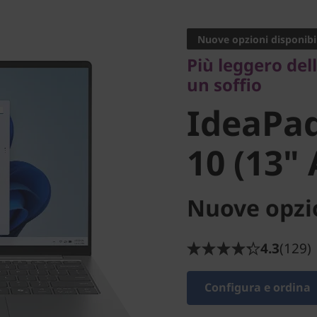
Più leggero dell'ar
un soffio
Nuove opzioni disponibil
IdeaPad 
Più leggero dell
un soffio
10 (13" 
IdeaPad
10 (13"
Nuove opzio
4.3
(129)
Configura e ordina