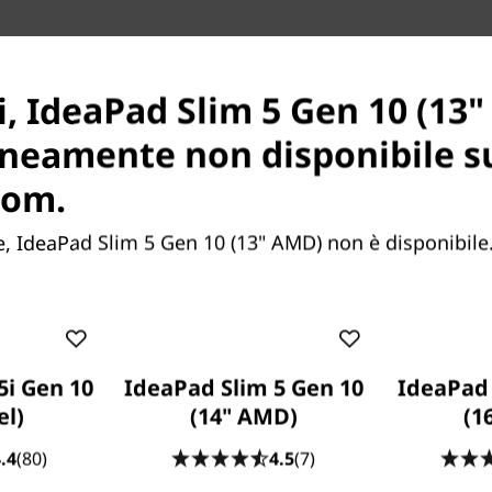
Porte e slot
Accessori compatibili
i, IdeaPad Slim 5 Gen 10 (13
neamente non disponibile s
com.
 IdeaPad Slim 5 Gen 10 (13" AMD) non è disponibile.
ività con i
5i Gen 10
IdeaPad Slim 5 Gen 10
IdeaPad 
yzen™
el)
(14" AMD)
(1
.4
(80)
4.5
(7)
 molto di più. Sfrutta il
ità e resistenza grazie ai