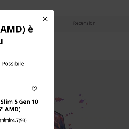
Confronta prodotti simili
Recensioni
" AMD) è
u
 Possibile
Slim 5 Gen 10
6" AMD)
4.7
(93)