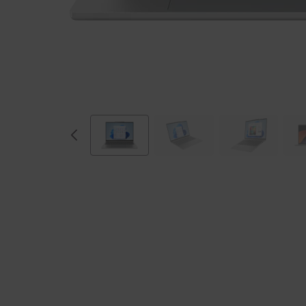
A
M
D
)