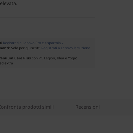
elevata.
tti
Registrati a Lenovo Pro e risparmia ›
gnanti:
Solo per gli iscritti
Registrati a Lenovo Istruzione
Premium Care Plus
con PC Legion, Idea e Yoga:
ed extra
Confronta prodotti simili
Recensioni