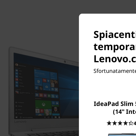
Spiacenti
tempora
Lenovo.
Sfortunatamente,
IdeaPad Slim 
(14" Int
4