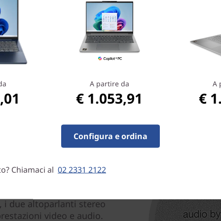
compromesso tra costo e pot
quotidiano del PC e per un'el
®
scheda grafica Intel
HD inte
prestazioni grafiche richie
applicazioni creative, è pos
di fascia alta dedicata.
randi cose
da
A partire da
A 
,01
€ 1.053,91
€ 1
Configura e ordina
to? Chiamaci al
02 2331 2122
, i due altoparlanti stereo
prestazioni video e audio.