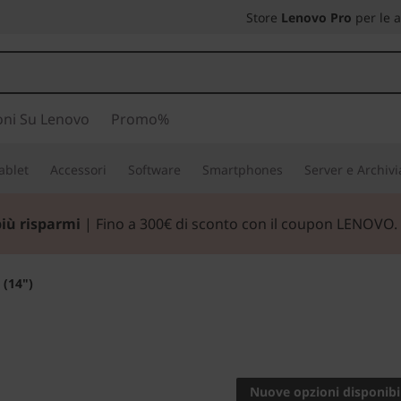
Store
Lenovo Pro
per le 
oni Su Lenovo
Promo%
ablet
Accessori
Software
Smartphones
Server e Archiv
parmia alla grande con i nostri PC e accessori da gaming in
 (14")
POTENTE NOTEBO
DELUDE MAI.
Nuove opzioni disponibil