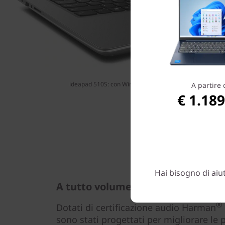
ideapad 510S: con Windows 10 Home è possibile fare g
A partire 
€ 1.189
Hai bisogno di aiu
A tutto volume
®
Dotati di certificazione audio Harman
sono stati progettati per migliorare le 