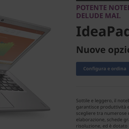
IdeaPad 
POTENTE NOTE
DELUDE MAI.
IdeaPad
Nuove opzio
Configura e ordina
Sottile e leggero, il no
garantisce produttività
scegliere tra numerose c
elaborazione, schede gr
risoluzione, ed è dotato d