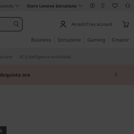
aziende
Store Lenovo Istruzione
Accedi/Crea account
Business
Istruzione
Gaming
Creator
iazione
AI (Intelligenza artificiale)
 offerta.
Acquista ora
OK DA 14" CHE NON
i