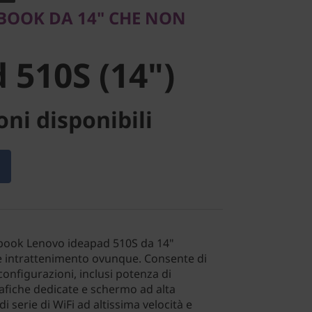
510S (14")
BOOK DA 14" CHE NON
 510S (14")
ni disponibili
tebook Lenovo ideapad 510S da 14"
 e intrattenimento ovunque. Consente di
onfigurazioni, inclusi potenza di
afiche dedicate e schermo ad alta
i serie di WiFi ad altissima velocità e