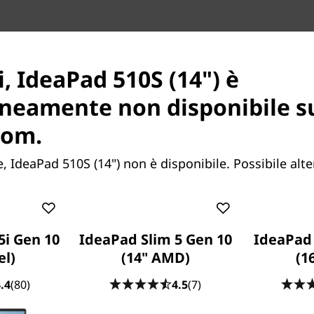
, IdeaPad 510S (14") è
neamente non disponibile s
com.
Prestazioni eccellenti
Combinando le più avanzate 
 IdeaPad 510S (14") non è disponibile. Possibile alte
di Windows, Windows 10 Home
miglioramenti, come avvii p
browser completamente nuov
digitale. Adesso, è possibile
5i Gen 10
IdeaPad Slim 5 Gen 10
IdeaPad 
le attività anche utilizzando 
el)
(14" AMD)
(1
Ampia scelta di schede 
.4
(80)
4.5
(7)
Questo straordinario notebo