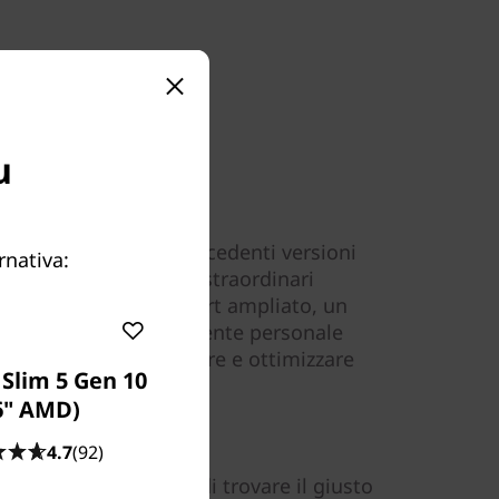
u
funzionalità delle precedenti versioni
rnativa:
 offre una serie di straordinari
iù rapidi, un menu Start ampliato, un
o e Cortana, l'assistente personale
 semplificare, accelerare e ottimizzare
Slim 5 Gen 10
più dispositivi.
6" AMD)
grafiche dedicate
4.7
(92)
ok Lenovo consente di trovare il giusto