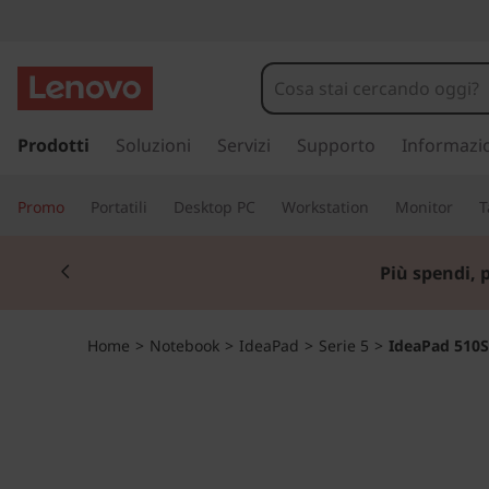
I
d
e
p
a
Prodotti
Soluzioni
Servizi
Supporto
Informazi
a
s
s
P
Promo
Portatili
Desktop PC
Workstation
Monitor
T
a
a
a
Currently displaying item 2 of 3
c
Lenovo Gaming
| Ris
o
d
n
t
5
Home
>
Notebook
>
IdeaPad
>
Serie 5
>
IdeaPad 510S
e
n
1
u
t
0
o
p