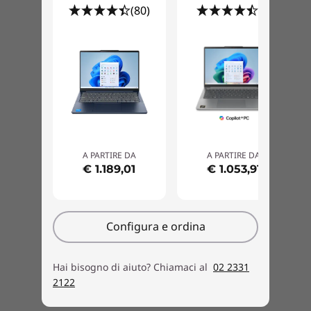
(80)
(7)
A PARTIRE DA
A PARTIRE DA
€ 1.189,01
€ 1.053,91
Configura e ordina
Approccio smarter = Meno difficoltà
Hai bisogno di aiuto? Chiamaci al
02 2331
IdeaPad Slim 5i di ottava generazione è
2122
progettato per aiutarti a lavorare in modo