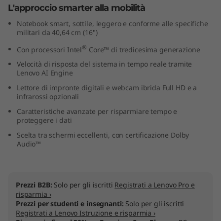
L'approccio smarter alla mobilità
I
Notebook smart, sottile, leggero e conforme alle specifiche
n
militari da 40,64 cm (16")
®
Con processori Intel
Core™ di tredicesima generazione
t
Velocità di risposta del sistema in tempo reale tramite
e
Lenovo AI Engine
Lettore di impronte digitali e webcam ibrida Full HD e a
l
infrarossi opzionali
Caratteristiche avanzate per risparmiare tempo e
)
proteggere i dati
Scelta tra schermi eccellenti, con certificazione Dolby
Audio™
Prezzi B2B:
Solo per gli iscritti
Registrati a Lenovo Pro e
risparmia ›
Prezzi per studenti e insegnanti:
Solo per gli iscritti
Registrati a Lenovo Istruzione e risparmia ›