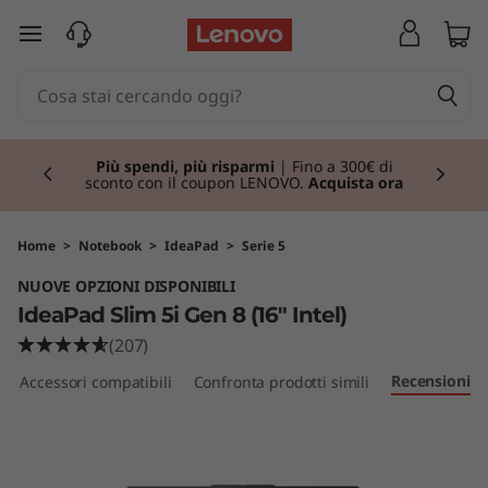
I
passa a contenuto principale
d
e
Currently displaying item 1 of 3
a
Più spendi, più risparmi
| Fino a 300€ di
sconto con il coupon LENOVO.
Acquista ora
P
a
Home
>
Notebook
>
IdeaPad
>
Serie 5
NUOVE OPZIONI DISPONIBILI
d
IdeaPad Slim 5i Gen 8 (16" Intel)
S
(207)
Recensioni
Accessori compatibili
Confronta prodotti simili
l
i