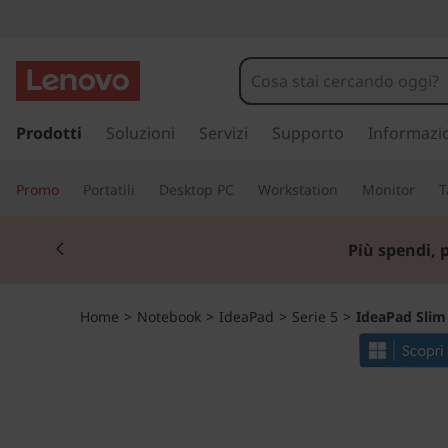
I
d
e
p
a
Prodotti
Soluzioni
Servizi
Supporto
Informazi
a
s
s
P
Promo
Portatili
Desktop PC
Workstation
Monitor
T
a
a
a
Currently displaying item 1 of 3
c
Più spendi, 
o
d
n
t
S
Home
>
Notebook
>
IdeaPad
>
Serie 5
>
IdeaPad Slim
e
n
l
u
t
i
o
p