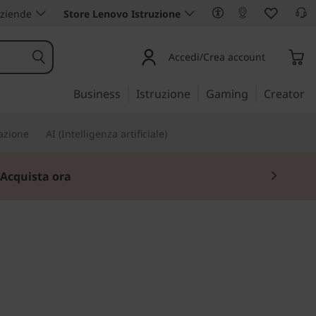
aziende
Store Lenovo Istruzione
Accedi/Crea account
Business
Istruzione
Gaming
Creator
iazione
AI (Intelligenza artificiale)
Acquista ora
per la mobilità