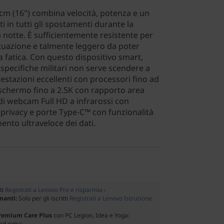
cm (16") combina velocità, potenza e un
ti in tutti gli spostamenti durante la
a notte. È sufficientemente resistente per
tuazione e talmente leggero da poter
 fatica. Con questo dispositivo smart,
specifiche militari non serve scendere a
stazioni eccellenti con processori fino ad
chermo fino a 2.5K con rapporto area
 di webcam Full HD a infrarossi con
a privacy e porte Type-C™ con funzionalità
ento ultraveloce dei dati.
tti
Registrati a Lenovo Pro e risparmia ›
gnanti:
Solo per gli iscritti
Registrati a Lenovo Istruzione
Premium Care Plus
con PC Legion, Idea e Yoga:
ed extra