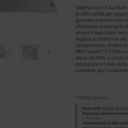
IdeaPad Slim 5 da 40,64 
profilo sottile per seguir
giornata e anche tutta l
affrontare qualunque si
essere trasportato senza
leggero e conforme alle 
compromessi. Ottieni pre
AMD Ryzen™ 7 7730U e s
attiva del 90%. È dotato
otturatore a tutela dell
complete per il trasferim
Offerte speciali
Prezzi B2B:
Solo per gli iscri
Prezzi per studenti e inse
e risparmia ›
Risparmia fino al 50% su 
riparazioni rapide, supporto 