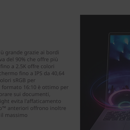
ù grande grazie ai bordi
iva del 90% che offre più
fino a 2.5K offre colori
schermo fino a IPS da 40,64
colori sRGB per
Il formato 16:10 è ottimo per
orare sui documenti,
ight evita l'affaticamento
o™ anteriori offrono inoltre
r il massimo