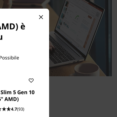
 AMD) è
u
Possibile
Slim 5 Gen 10
6" AMD)
4.7
(93)