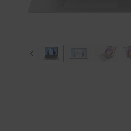
M
D
)