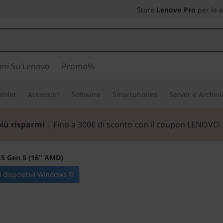
Store
Lenovo Pro
per le 
oni Su Lenovo
Promo%
ablet
Accessori
Software
Smartphones
Server e Archiv
più risparmi
| Fino a 300€ di sconto con il coupon LENOVO.
 5 Gen 8 (16" AMD)
La scelta smarter 