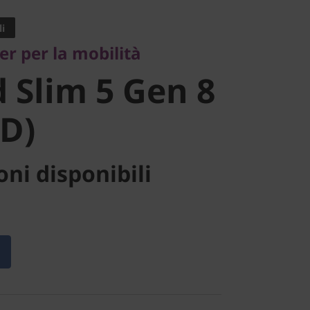
Slim 5 Gen
i
er per la mobilità
MD)
 Slim 5 Gen 8
D)
ni disponibili