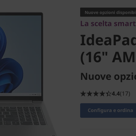
IdeaPad 
Nuove opzioni disponibil
La scelta smart
8 (16" A
IdeaPad
(16" AM
Nuove opzio
4.4
(17)
Configura e ordina