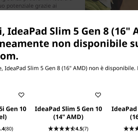
tuo potenziale grazie ai
U con CPU e GPU integrate
le attività più complesse. Il
ive e dalla durata della
i, IdeaPad Slim 5 Gen 8 (16"
ne Smart Power del motore di
neamente non disponibile s
SD PCIe fino a 1 TB offre
 contenuti multimediali e di
com.
 IdeaPad Slim 5 Gen 8 (16" AMD) non è disponibile. 
5i Gen 10
IdeaPad Slim 5 Gen 10
IdeaPad 
el)
(14" AMD)
(1
.4
(80)
4.5
(7)