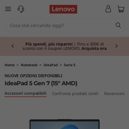
I
passa a contenuto principale
d
e
Currently displaying item 1 of 3
a
Più spendi, più risparmi
| Fino a 300€ di
sconto con il coupon LENOVO.
Acquista ora
P
a
Home
>
Notebook
>
IdeaPad
>
Serie 5
NUOVE OPZIONI DISPONIBILI
d
IdeaPad 5 Gen 7 (15" AMD)
5
Accessori compatibili
Confronta prodotti simili
Recensioni
G
e