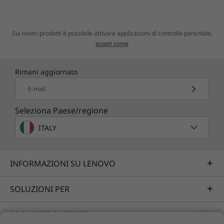
maggiore superficie visiva, uno spazio
cromatico più esteso e immagini bellissime. La
Le specifiche possono variare in base all'area geografica e/o al modello.
certificazione TÜV garantisce un minore
Sui nostri prodotti è possibile attivare applicazioni di controllo parentale,
affaticamento degli occhi dopo lunghe ore di
scopri come
utilizzo.
Rimani aggiornato
E-mail
Seleziona Paese/regione
ITALY
INFORMAZIONI SU LENOVO
SOLUZIONI PER
PRODOTTI E SERVIZI