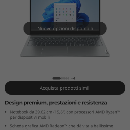
n
7
(
Nuove opzioni disponibili
1
5
"
IdeaPad 5 Gen 7 (15" AMD)
A
+4
M
Acquista prodotti simili
D
Design premium, prestazioni e resistenza
)
Notebook da 39,62 cm (15,6") con processori AMD Ryzen™
per dispositivi mobili
Scheda grafica AMD Radeon™ che dà vita a bellissime