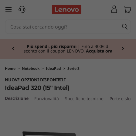
I
passa a contenuto principale
d
e
Currently displaying item 1 of 3
a
Più spendi, più risparmi
| Fino a 300€ di
sconto con il coupon LENOVO.
Acquista ora
P
a
Home
>
Notebook
>
IdeaPad
>
Serie 3
NUOVE OPZIONI DISPONIBILI
d
IdeaPad 320 (15" Intel)
3
Descrizione
Funzionalità
Specifiche tecniche
Porte e slot
2
0