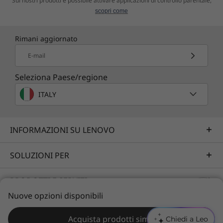
Sui nostri prodotti è possibile attivare applicazioni di controllo parentale,
scopri come
Rimani aggiornato
E-mail
Seleziona Paese/regione
ITALY
INFORMAZIONI SU LENOVO
Storage ibrido potente
SOLUZIONI PER
Scegli tra l'ampia capacità di storage dell'unità
disco fisso SATA fino a 2 TB o lo storage ibrido
PRODOTTI E SERVIZI
in grado di migliorare le prestazioni, con
Nuove opzioni disponibili
un'unità SSD PCIe fino a 128 GB più un'unità
RISORSE
disco fisso SATA da 1 TB. Avrai a disposizione
Acquista prodotti simili
Chiedi a Leo
uno spazio più che sufficiente per le tue