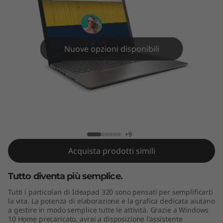
(
1
5
Nuove opzioni disponibili
"
I
n
IdeaPad 320 (15" Intel)
t
+9
e
Acquista prodotti simili
l
Tutto diventa più semplice.
)
Tutti i particolari di Ideapad 320 sono pensati per semplificarti
la vita. La potenza di elaborazione e la grafica dedicata aiutano
a gestire in modo semplice tutte le attività. Grazie a Windows
10 Home precaricato, avrai a disposizione l'assistente