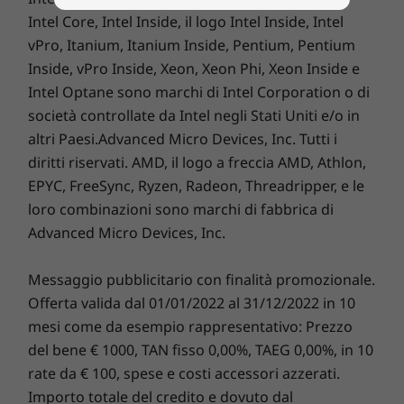
Confronta
Acquista
tutto sotto controllo. Puoi individuare, bloccare e
Intel Core, Intel Inside, il logo Intel Inside, Intel
Processo
proteggere il tuo dispositivo e ritrovare il tuo PC rubato
vPro, Itanium, Itanium Inside, Pentium, Pentium
Up to AMD
con la massima efficienza. Aggiungi
Lenovo Smart
Ryzen™ 7 
Inside, vPro Inside, Xeon, Xeon Phi, Xeon Inside e
Performance
per ottenere un'incredibile impennata
Mobile Pro
Intel Optane sono marchi di Intel Corporation o di
delle prestazioni del PC ogni giorno, per un'esperienza
società controllate da Intel negli Stati Uniti e/o in
online senza interruzioni con misure di protezione
Sistema
altri Paesi.Advanced Micro Devices, Inc. Tutti i
ancora più potenti. Scopri l'eccellenza e la sicurezza
operativ
Up to Win
diritti riservati. AMD, il logo a freccia AMD, Athlon,
del futuro per il tuo nuovo dispositivo Lenovo.
Pro
EPYC, FreeSync, Ryzen, Radeon, Threadripper, e le
loro combinazioni sono marchi di fabbrica di
Memoria
Aggiorna la garanzia del tuo notebook
Advanced Micro Devices, Inc.
Up to 16G
LPDDR5
Ogni notebook Lenovo viene fornito con una garanzia
Messaggio pubblicitario con finalità promozionale.
di un anno sulla batteria, indipendentemente dalla
garanzia del sistema. Ma ecco il vero punto di svolta:
Offerta valida dal 01/01/2022 al 31/12/2022 in 10
Potenza grafica avanzata con NVIDIA
per alcuni PC selezionati, offriamo la soluzione
Sealed
mesi come da esempio rappresentativo: Prezzo
Battery Warranty per 3 anni
. Acquista questo
del bene € 1000, TAN fisso 0,00%, TAEG 0,00%, in 10
Ideapad 320 offre numerose opzioni di grafica,
aggiornamento con il dispositivo o durante il periodo
rate da € 100, spese e costi accessori azzerati.
®
tra cui la potente scheda grafica NVIDIA
di garanzia originale di un anno della batteria (se
Importo totale del credito e dovuto dal