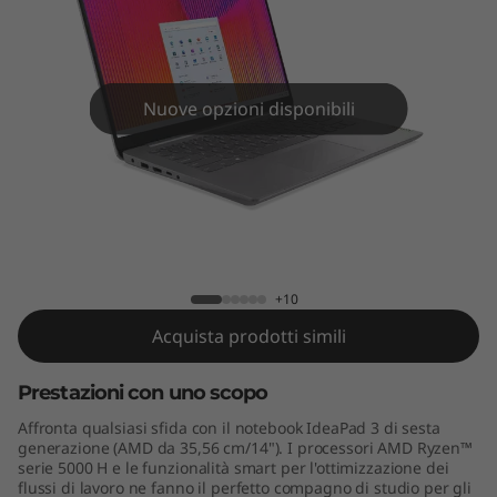
n
6
(
Nuove opzioni disponibili
1
4
"
IdeaPad 3 Gen 6 (14" AMD)
A
+10
M
Acquista prodotti simili
D
Prestazioni con uno scopo
)
Affronta qualsiasi sfida con il notebook IdeaPad 3 di sesta
generazione (AMD da 35,56 cm/14"). I processori AMD Ryzen™
serie 5000 H e le funzionalità smart per l'ottimizzazione dei
flussi di lavoro ne fanno il perfetto compagno di studio per gli