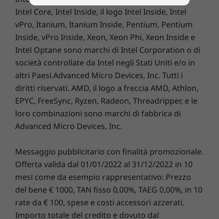
USB-A 3.2 di prima generazione
tutto sotto controllo. Puoi individuare, bloccare e
Intel Core, Intel Inside, il logo Intel Inside, Intel
USB-A 2.0
Processore
Processo
proteggere il tuo dispositivo e ritrovare il tuo PC rubato
vPro, Itanium, Itanium Inside, Pentium, Pentium
Jack combinato cuffie/microfono
Processore per
Up to AMD
con la massima efficienza. Aggiungi
Lenovo Smart
dispositivi mobili
Ryzen™ 7 
Inside, vPro Inside, Xeon, Xeon Phi, Xeon Inside e
HDMI
Performance
per ottenere un'incredibile impennata
fino ad AMD
Mobile Pro
Lettore schede SD
Intel Optane sono marchi di Intel Corporation o di
Ryzen™ 7 (5700U)
delle prestazioni del PC ogni giorno, per un'esperienza
società controllate da Intel negli Stati Uniti e/o in
online senza interruzioni con misure di protezione
Software precaricato
altri Paesi.Advanced Micro Devices, Inc. Tutti i
Sistema
Sistema
ancora più potenti. Scopri l'eccellenza e la sicurezza
McAfee LiveSafe™
operativo
operativ
diritti riservati. AMD, il logo a freccia AMD, Athlon,
del futuro per il tuo nuovo dispositivo Lenovo.
Fino a Windows
Up to Win
Microsoft Office
EPYC, FreeSync, Ryzen, Radeon, Threadripper, e le
10 Pro
Pro
Lenovo Utility
loro combinazioni sono marchi di fabbrica di
Lenovo Vantage
Aggiorna la garanzia del tuo notebook
Advanced Micro Devices, Inc.
Memoria
Memoria
DDR4 fino a 16 GB
Up to 16G
Ogni notebook Lenovo viene fornito con una garanzia
Le specifiche possono variare in base all'area geografica e/o al modello.
LPDDR5
Messaggio pubblicitario con finalità promozionale.
di un anno sulla batteria, indipendentemente dalla
garanzia del sistema. Ma ecco il vero punto di svolta:
Offerta valida dal 01/01/2022 al 31/12/2022 in 10
per alcuni PC selezionati, offriamo la soluzione
Sealed
mesi come da esempio rappresentativo: Prezzo
Benessere digitale costante
Battery Warranty per 3 anni
. Acquista questo
del bene € 1000, TAN fisso 0,00%, TAEG 0,00%, in 10
aggiornamento con il dispositivo o durante il periodo
rate da € 100, spese e costi accessori azzerati.
Trascorri l'intera giornata davanti allo
di garanzia originale di un anno della batteria (se
Importo totale del credito e dovuto dal
schermo, se proprio devi, senza preoccuparti