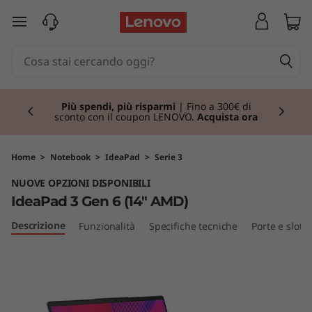
I
passa a contenuto principale
d
e
Currently displaying item 1 of 3
a
Più spendi, più risparmi
| Fino a 300€ di
sconto con il coupon LENOVO.
Acquista ora
P
a
Home
>
Notebook
>
IdeaPad
>
Serie 3
NUOVE OPZIONI DISPONIBILI
d
IdeaPad 3 Gen 6 (14" AMD)
3
Descrizione
Funzionalità
Specifiche tecniche
Porte e slot
G
e