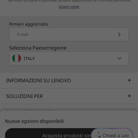
Sui nostri prodotti è possibile attivare applicazioni di controllo parentale,
scegliendo fra tre modalità di velocità della
scopri come
ventola in base alle tue esigenze in fatto di
prestazioni.
Rimani aggiornato
E-mail
Seleziona Paese/regione
ITALY
INFORMAZIONI SU LENOVO
SOLUZIONI PER
PRODOTTI E SERVIZI
Nuove opzioni disponibili
RISORSE
Acquista prodotti simili
Chiedi a Leo