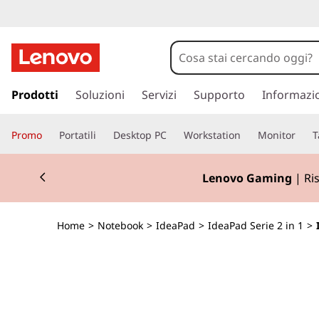
I
d
e
p
a
Prodotti
Soluzioni
Servizi
Supporto
Informazi
a
s
s
P
Promo
Portatili
Desktop PC
Workstation
Monitor
T
a
a
a
Currently displaying item 3 of 3
c
Lenovo Thi
o
d
n
t
5
Home
>
Notebook
>
IdeaPad
>
IdeaPad Serie 2 in 1
>
e
n
i
u
t
2
o
p