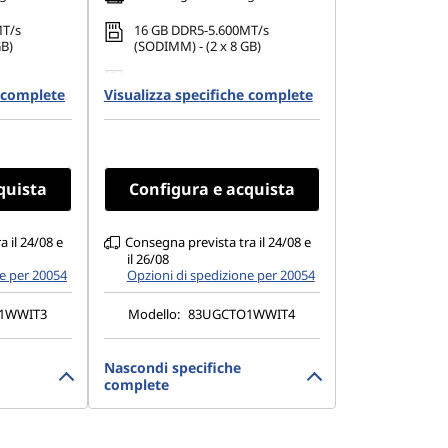
MT/s
16 GB DDR5-5.600MT/s
GB)
(SODIMM) - (2 x 8 GB)
42 PCIe
512 GB SSD M.2 2242 PCIe
e complete
Visualizza specifiche complete
Gen4 QLC
1.200), IPS,
14" WUXGA (1.920 x 1.200), IPS,
ouch, NTSC
non antiriflesso, touch, NTSC
 Hz, vetro
del 45%, 400 nit, 60 Hz, vetro
quista
Configura e acquista
 il 24/08 e
Consegna prevista tra il 24/08 e
il 26/08
ne per 20054
Opzioni di spedizione per 20054
1WWIT3
Modello:
83UGCTO1WWIT4
Nascondi specifiche
complete