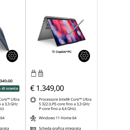
45W-65W
USB PD
.349,00
€ 1.349,00
 di sconto
Core™ Ultra
Processore Intel® Core™ Ultra
o a 3,3 GHz
5 322 (LPE-core fino a 3,3 GHz
Hz)
P-core fino a 4,4 GHz)
 64
Windows 11 Home 64
egrata
Scheda grafica integrata