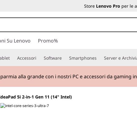
Store
Lenovo Pro
per le 
oni Su Lenovo
Promo%
ablet
Accessori
Software
Smartphones
Server e Archiv
nkPad X1 Carbon Gen14
| minimo peso, massima potenza.
IdeaPad 5i 2-in-1 Gen 11 (14" Intel)
La scelta smarter 