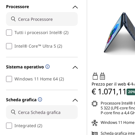
Processore
Tutti i processori Intel® (2)
Intel® Core™ Ultra 5 (2)
Sistema operativo
Windows 11 Home 64 (2)
45W-65W
USB PD
Prezzo per il web
€ 1
€ 1.071,11
20%
Scheda grafica
Processore Intel® 
5 322 (LPE-core fin
P-core fino a 4,4 G
Windows 11 Home
Integrated (2)
Scheda grafica int