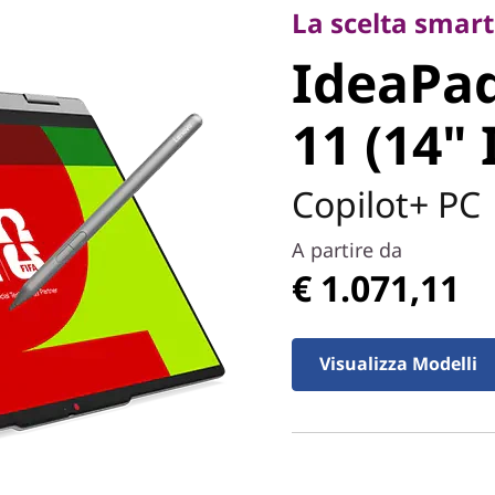
IdeaPad 5
La scelta smarte
IdeaPad
Gen 11 (1
11 (14" 
Copilot+ PC
A partire da
€ 1.071,11
Visualizza Modelli