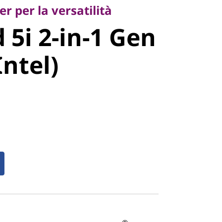
i 2-in-1
r per la versatilità
 5i 2-in-1 Gen
4" Intel)
Intel)