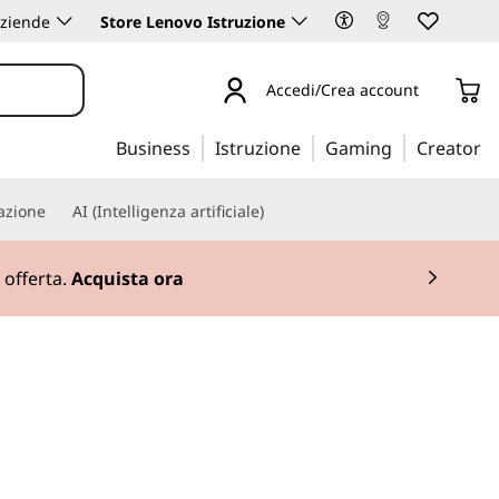
aziende
Store Lenovo Istruzione
Accedi/Crea account
Business
Istruzione
Gaming
Creator
iazione
AI (Intelligenza artificiale)
Acquista ora
per la versatilità