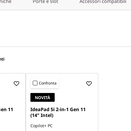
cniche
Porte e slot
Accessori compatibili
nti
Confronta
NOVITÀ
Gen 11
IdeaPad 5i 2-in-1 Gen 11
(14" Intel)
Copilot+ PC