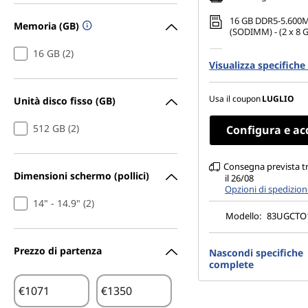
16 GB DDR5-5.600
Memoria (GB)
(SODIMM) - (2 x 8 
16 GB (2)
512 GB SSD M.2 22
Visualizza specifich
Gen4 QLC
14" WUXGA (1.920 x 
non antiriflesso, t
Usa il coupon
LUGLIO
Unità disco fisso (GB)
del 45%, 400 nit, 60
512 GB (2)
Configura e ac
Consegna prevista tra
Dimensioni schermo (pollici)
il 26/08
Opzioni di spedizio
14" - 14.9" (2)
Modello:
83UGCTO
Prezzo di partenza
Nascondi specifiche
complete
€
€