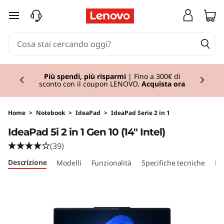
I
passa a contenuto principale
d
e
Currently displaying item 2 of 3
a
Lenovo Gaming
| Risparmia alla grande con i
nostri PC e accessori da gaming in offerta.
Acquista ora
P
a
Home
>
Notebook
>
IdeaPad
>
IdeaPad Serie 2 in 1
IdeaPad 5i 2 in 1 Gen 10 (14" Intel)
d
(39)
5
Descrizione
Modelli
Funzionalità
Specifiche tecniche
Po
i
2