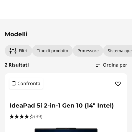
"
)
Original Price 1129.00 IT_EUR Discounted Price
Original Price 1559.00 IT_EUR Discounted Pric
Modelli
Filtri
Tipo di prodotto
Processore
Sistema ope
2 Risultati
Ordina per
Confronta
ESCLUSIVA ONLINE
IdeaPad 5i 2-in-1 Gen 10 (14" Intel)
(39)