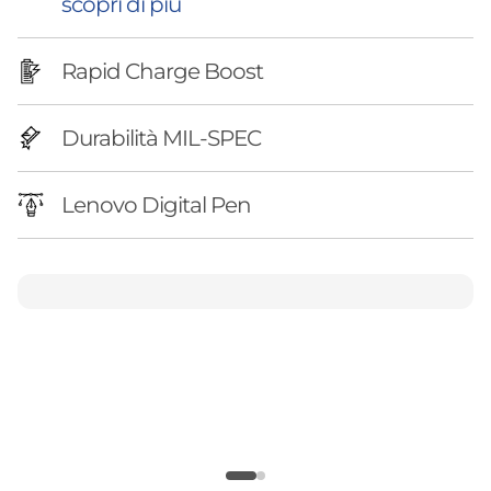
e
scopri di più
(
Rapid Charge Boost
I
Durabilità MIL-SPEC
n
t
Lenovo Digital Pen
e
l
d
a
1
4