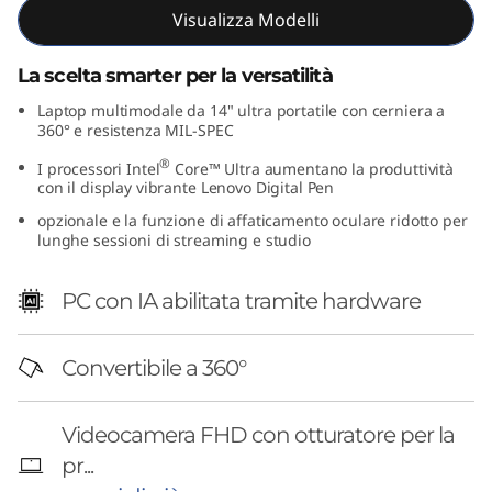
Visualizza Modelli
g
e
La scelta smarter per la versatilità
Laptop multimodale da 14" ultra portatile con cerniera a
n
360° e resistenza MIL-SPEC
e
®
I processori Intel
Core™ Ultra aumentano la produttività
con il display vibrante Lenovo Digital Pen
r
opzionale e la funzione di affaticamento oculare ridotto per
lunghe sessioni di streaming e studio
a
PC con IA abilitata tramite hardware
z
i
Convertibile a 360°
o
Videocamera FHD con otturatore per la
n
pr...