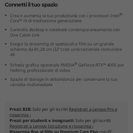
Connetti il tuo spazio
l
®
Crea e aumenta la tua produttività con i processori Intel
)
Core™ i9 di tredicesima generazione
Controlla desktop e notebook contemporaneamente con
One Cable Link
Esegui lo streaming di spettacoli e film su un grande
schermo da 81,28 cm (32") con un'eccezionale risoluzione
4K
®
Scheda grafica opzionale NVIDIA
GeForce RTX™ 4050 per
l'editing professionale di video
Spazio di storage in abbondanza per conservare la tua
raccolta multimediale
Prezzi B2B:
Solo per gli iscritti
Registrati a Lenovo Pro e
risparmia ›
Prezzi per studenti e insegnanti:
Solo per gli iscritti
Registrati a Lenovo Istruzione e risparmia ›
Risparmia fino al 50% su Premium Care Plus
con PC