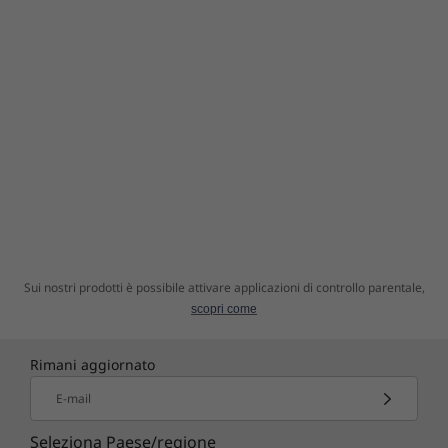
possono cadere, il caffè rovesciarsi, la tensione
salire improvvisamente. Con Accidental
Damage Protection (ADP) hai la massima
tranquillità. Questo piano di protezione
opzionale con durata prestabilita e a costo
fisso riduce al minimo la spesa per le
riparazioni impreviste. Ma soprattutto, ti dà la
certezza di averci sempre al tuo fianco, quando
più ne hai bisogno.
Sui nostri prodotti è possibile attivare applicazioni di controllo parentale,
scopri come
Rimani aggiornato
E-mail
Seleziona Paese/regione