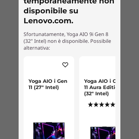
temporaneamente non
contemporaneamente il desktop AIO e il
notebook. Trasferisci dati ed estendi lo
disponibile su
schermo in un istante grazie a porte, quali USB
Lenovo.com.
4.0, USB-C completa di tutte le funzioni e HMDI
in uscita.
Sfortunatamente, Yoga AIO 9i Gen 8
(32" Intel) non è disponibile. Possibile
alternativa:
Yoga AIO i Gen
Yoga AIO i Gen
11 (27" Intel)
11 Aura Edition
(32" Intel)
Tastiera e mouse venduti separatamente.
(3)
Un PC realizzato in modo responsabile