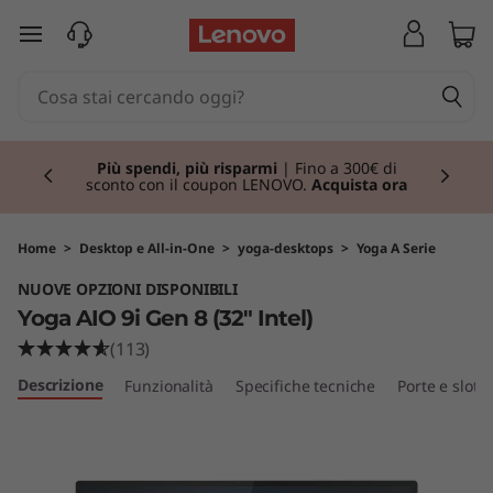
Y
passa a contenuto principale
o
g
Currently displaying item 1 of 3
a
Più spendi, più risparmi
| Fino a 300€ di
sconto con il coupon LENOVO.
Acquista ora
A
I
Home
>
Desktop e All-in-One
>
yoga-desktops
>
Yoga A Serie
NUOVE OPZIONI DISPONIBILI
O
Yoga AIO 9i Gen 8 (32" Intel)
9
(113)
Descrizione
Funzionalità
Specifiche tecniche
Porte e slot
i
G