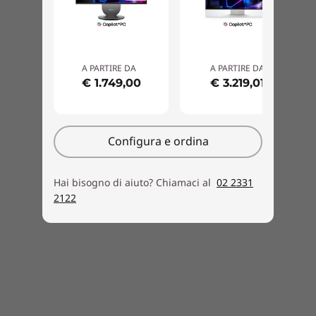
Yoga AIO 9i di ottava generazione è realizzato
con un 75% di alluminio riciclato in base al
peso nel telaio del pannello centrale e con un
65% di plastica ABS riciclata post-consumo in
A PARTIRE DA
A PARTIRE DA
base al peso nei rivestimenti superiore e
€ 1.749,00
€ 3.219,01
inferiore della tastiera dedicata.
Configura e ordina
Hai bisogno di aiuto? Chiamaci al
02 2331
2122
Tastiera e mouse venduti separatamente.
Accesso rapido, storage ampio