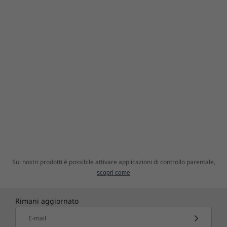
Due opzioni di controllo
Con Yoga AIO 7 all-in-one potrai sempre
utilizzare gli altri tuoi dispositivi preferiti, come
notebook e smartphone. Collega il tuo
notebook alla porta USB-C completa di tutte le
funzioni di AIO 7 per beneficiare di un audio
più potente, un'esperienza di visione migliore e
due opzioni di controllo, una tastiera e un
mouse. E nel frattempo il tutto notebook si
ricarica anche. Collega il tuo smartphone allo
schermo tramite trasmissione wireless ed
esplora le tue app di social media preferite su
Sui nostri prodotti è possibile attivare applicazioni di controllo parentale,
un grande schermo.
scopri come
Rimani aggiornato
E-mail