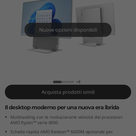
n
7
(
Nuove opzioni disponibili
2
7
"
Yoga AIO 7 Gen 7 (27" AMD)
A
+8
M
Acquista prodotti simili
D
Il desktop moderno per una nuova era ibrida
)
Multitasking con le rivoluzionarie velocità dei processori
AMD Ryzen™ serie 6000
Scheda rapida AMD Radeon™ 6600M opzionale per