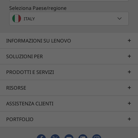
Seleziona Paese/regione
ITALY
INFORMAZIONI SU LENOVO
Design moderno per la massima
SOLUZIONI PER
tranquillità
PRODOTTI E SERVIZI
La base di Yoga AIO 7 è ora ridotta per
garantire un maggiore spazio sulla scrivania. I
RISORSE
bordi più sottili offrono inoltre un'area di
visualizzazione più estesa e uno spazio di
ASSISTENZA CLIENTI
lavoro più confortevole. La webcam a raggi
infrarossi da 5 MP offre immagini migliori
durante le videoconferenze, lo streaming live o
PORTFOLIO
il vlog e ti consente di accedere al tuo PC in
pochi secondi tramite il riconoscimento