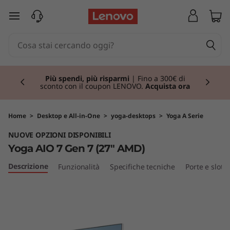
Y
passa a contenuto principale
o
g
Currently displaying item 1 of 3
a
Più spendi, più risparmi
| Fino a 300€ di
sconto con il coupon LENOVO.
Acquista ora
A
I
Home
>
Desktop e All-in-One
>
yoga-desktops
>
Yoga A Serie
NUOVE OPZIONI DISPONIBILI
O
Yoga AIO 7 Gen 7 (27" AMD)
7
Descrizione
Funzionalità
Specifiche tecniche
Porte e slot
G
e