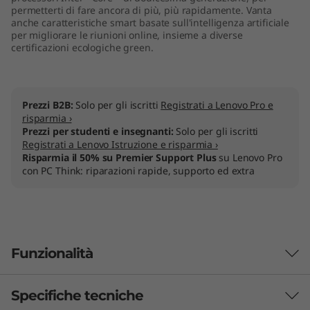
permetterti di fare ancora di più, più rapidamente. Vanta
n
anche caratteristiche smart basate sull'intelligenza artificiale
per migliorare le riunioni online, insieme a diverse
o
certificazioni ecologiche green.
n
e
Prezzi B2B:
Solo per gli iscritti
Registrati a Lenovo Pro e
risparmia ›
(
Prezzi per studenti e insegnanti:
Solo per gli iscritti
Registrati a Lenovo Istruzione e risparmia ›
Risparmia il 50% su Premier Support Plus
su Lenovo Pro
2
con PC Think: riparazioni rapide, supporto ed extra
2
"
I
Funzionalità
n
Specifiche tecniche