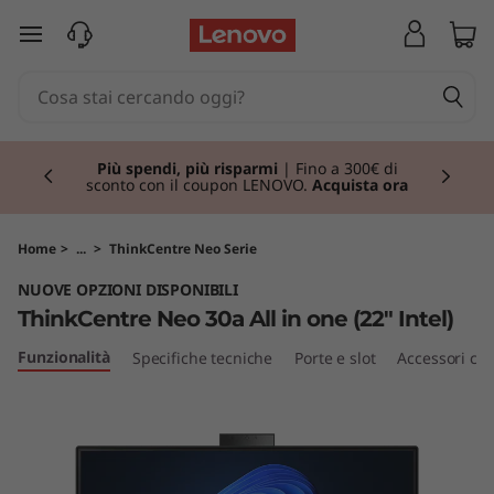
T
passa a contenuto principale
h
i
Currently displaying item 1 of 3
n
Più spendi, più risparmi
| Fino a 300€ di
sconto con il coupon LENOVO.
Acquista ora
k
C
Home
>
...
>
ThinkCentre Neo Serie
NUOVE OPZIONI DISPONIBILI
e
ThinkCentre Neo 30a All in one (22" Intel)
n
Funzionalità
Specifiche tecniche
Porte e slot
Accessori com
t
r