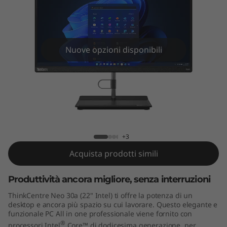
e
N
e
Nuove opzioni disponibili
o
3
0
ThinkCentre Neo 30a All in one (22"
a
Intel)
+3
A
Acquista prodotti simili
l
Produttività ancora migliore, senza interruzioni
l
ThinkCentre Neo 30a (22" Intel) ti offre la potenza di un
desktop e ancora più spazio su cui lavorare. Questo elegante e
i
funzionale PC All in one professionale viene fornito con
®
processori Intel
Core™ di dodicesima generazione, per