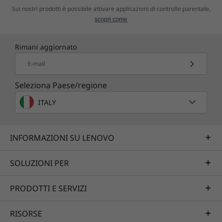
soluzioni di sicurezza end-to-end
Le specifiche possono variare in base all'area geografica e/o al modello.
Sui nostri prodotti è possibile attivare applicazioni di controllo parentale,
personalizzabili per proteggere il tuo
scopri come
dispositivo e i dati.
Rimani aggiornato
E-mail
Seleziona Paese/regione
ITALY
INFORMAZIONI SU LENOVO
SOLUZIONI PER
PRODOTTI E SERVIZI
RISORSE
Collaborazione smarter, ancora più