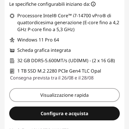
Risparmi eCoupon :
-€ 314,85
Le specifiche configurabili iniziano da:
Processore Intel® Core™ i7-14700 vPro® di
Usa il coupon :
THINKDEAL
quattordicesima generazione (E-core fino a 4,2
GHz P-core fino a 5,3 GHz)
Windows 11 Pro 64
Scheda grafica integrata
32 GB DDR5-5.600MT/s (UDIMM) - (2 x 16 GB)
1 TB SSD M.2 2280 PCIe Gen4 TLC Opal
Consegna prevista tra il 26/08 e il 28/08
Visualizzazione rapida
Configura e acquista