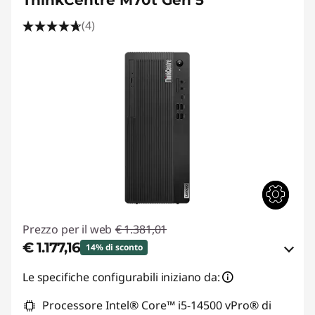
(4)
Prezzo per il web
€ 1.381,01
€ 1.177,16
14% di sconto
Risparmi eCoupon :
-€ 203,85
Le specifiche configurabili iniziano da:
Processore Intel® Core™ i5-14500 vPro® di
Usa il coupon :
THINKDEAL