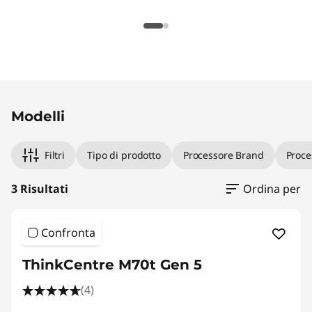
Original Price 1061.01 IT_EUR Discounted Price
Original Price 1381.01 IT_EUR Discounted Price 
Original Price 2121.00 IT_EUR Discounted Price
Modelli
Filtri
Tipo di prodotto
Processore Brand
Proce
3 Risultati
Ordina per
Confronta
ThinkCentre M70t Gen 5
(4)