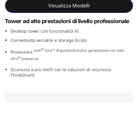
Visualizza Modelli
n
t
Tower ad alte prestazioni di livello professionale
Desktop tower con funzionalità AI
e
Connettività versatile e storage ibrido
l
®
Intel
Core™ di quattordicesima generazione con Intel
Processore
)
®
vPro
Enterprise,
Sicurezza a più livelli con le soluzioni di sicurezza
ThinkShield