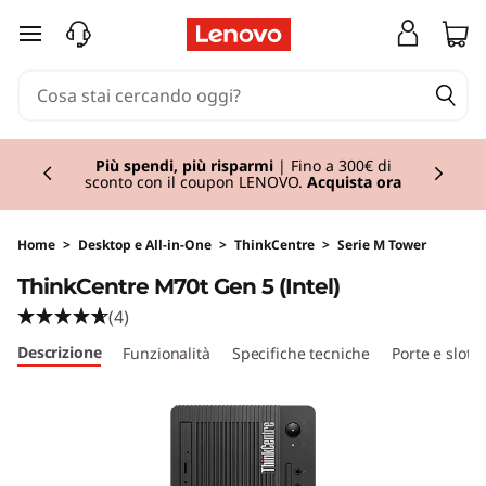
T
passa a contenuto principale
h
i
Currently displaying item 2 of 3
n
Lenovo Gaming
| Risparmia alla grande con i
nostri PC e accessori da gaming in offerta.
Acquista ora
k
C
Home
>
Desktop e All-in-One
>
ThinkCentre
>
Serie M Tower
ThinkCentre M70t Gen 5 (Intel)
e
(4)
n
Descrizione
Funzionalità
Specifiche tecniche
Porte e slot
t
r