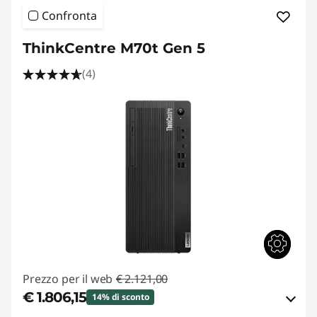
Confronta
ThinkCentre M70t Gen 5
(4)
Prezzo per il web
€ 2.121,00
€ 1.806,15
14% di sconto