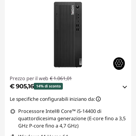
Prezzo per il web
€ 1.061,01
€ 905,16
14% di sconto
Risparmi eCoupon :
-€ 155,85
Le specifiche configurabili iniziano da:
Processore Intel® Core™ i5-14400 di
Usa il coupon :
THINKDEAL
quattordicesima generazione (E-core fino a 3,5
GHz P-core fino a 4,7 GHz)