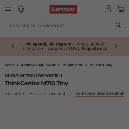
T
passa a contenuto principale
h
i
Currently displaying item 1 of 3
n
Più spendi, più risparmi
| Fino a 300€ di
sconto con il coupon LENOVO.
Acquista ora
k
C
Home
>
Desktop e All-in-One
>
ThinkCentre
>
M Series Tiny
NUOVE OPZIONI DISPONIBILI
e
ThinkCentre M710 Tiny
n
Confronta prodotti simili
iche tecniche
Accessori compatibili
t
r