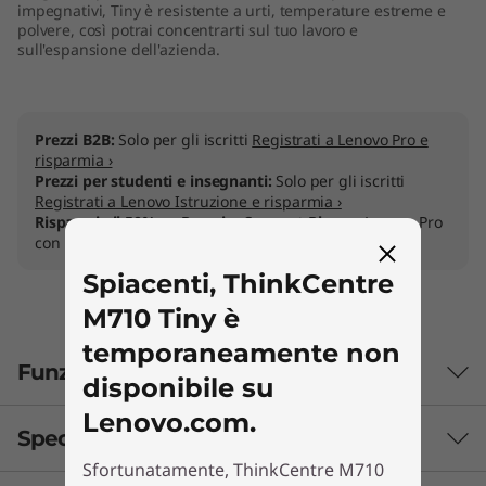
impegnativi, Tiny è resistente a urti, temperature estreme e
polvere, così potrai concentrarti sul tuo lavoro e
sull'espansione dell'azienda.
Prezzi B2B:
Solo per gli iscritti
Registrati a Lenovo Pro e
risparmia ›
Prezzi per studenti e insegnanti:
Solo per gli iscritti
Registrati a Lenovo Istruzione e risparmia ›
Risparmia il 50% su Premier Support Plus
su Lenovo Pro
con PC Think: riparazioni rapide, supporto ed extra
Spiacenti, ThinkCentre
M710 Tiny è
temporaneamente non
Funzionalità
disponibile su
Lenovo.com.
Specifiche tecniche
Sfortunatamente, ThinkCentre M710