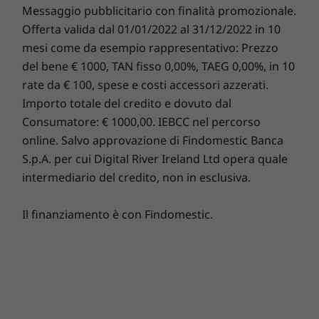
protezione da adware, malware e altre minacce. Vivi a
Fino a 64 GB DDR5
DDR5 fino 
Messaggio pubblicitario con finalità promozionale.
pieno un emozionante viaggio virtuale!
Offerta valida dal 01/01/2022 al 31/12/2022 in 10
mesi come da esempio rappresentativo: Prezzo
del bene € 1000, TAN fisso 0,00%, TAEG 0,00%, in 10
Unità disco
Unità di
rate da € 100, spese e costi accessori azzerati.
fisso
fisso
Importo totale del credito e dovuto dal
2 SSD M.2 PCIe
2 SSD M.2
Gen4 ad alte
Gen4 ad al
Consumatore: € 1000,00. IEBCC nel percorso
prestazioni
prestazion
online. Salvo approvazione di Findomestic Banca
S.p.A. per cui Digital River Ireland Ltd opera quale
intermediario del credito, non in esclusiva.
Acquista
Acqui
Il finanziamento è con Findomestic.
Confronta
Confronta
Confro
Funzionalità complete
Scopri tutti Desktop e All-in-One
ThinkCentre M710 presenta un ingombro
ridotto ma offre prestazioni eccezionali. Con