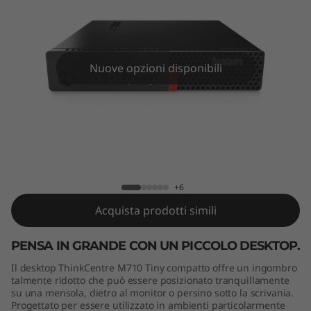
e
M
7
Nuove opzioni disponibili
1
0
T
ThinkCentre M710 Tiny
i
+6
n
Acquista prodotti simili
y
PENSA IN GRANDE CON UN PICCOLO DESKTOP.
Il desktop ThinkCentre M710 Tiny compatto offre un ingombro
talmente ridotto che può essere posizionato tranquillamente
su una mensola, dietro al monitor o persino sotto la scrivania.
Progettato per essere utilizzato in ambienti particolarmente