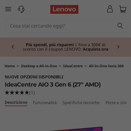
I
passa a contenuto principale
d
e
Currently displaying item 1 of 3
a
Più spendi, più risparmi
| Fino a 300€ di
sconto con il coupon LENOVO.
Acquista ora
C
e
Home
>
Desktop e All-in-One
>
IdeaCentre
>
All-In-One Serie 300
NUOVE OPZIONI DISPONIBILI
n
IdeaCentre AIO 3 Gen 6 (27" AMD)
t
(1)
Descrizione
Funzionalità
Specifiche tecniche
Porte e slot
r
e