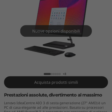
A
I
O
3
Nuove opzioni disponibili
G
e
IdeaCentre AIO 3 Gen 6 (27" AMD)
n
6
+8
Acquista prodotti simili
(
Prestazioni assolute, divertimento al massimo
2
Lenovo IdeaCentre AIO 3 di sesta generazione (27" AMD) è un
7
PC di casa elegante ad alte prestazioni. Basato su processori
fino ad AMD Ryzen™ 7, è progettato per consentire di svolgere