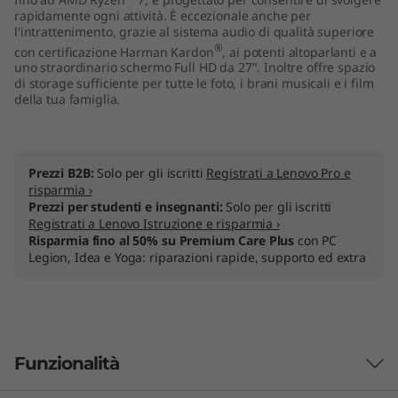
"
rapidamente ogni attività. È eccezionale anche per
l'intrattenimento, grazie al sistema audio di qualità superiore
®
con certificazione Harman Kardon
, ai potenti altoparlanti e a
A
uno straordinario schermo Full HD da 27". Inoltre offre spazio
di storage sufficiente per tutte le foto, i brani musicali e i film
M
della tua famiglia.
D
)
Prezzi B2B:
Solo per gli iscritti
Registrati a Lenovo Pro e
risparmia ›
Prezzi per studenti e insegnanti:
Solo per gli iscritti
Registrati a Lenovo Istruzione e risparmia ›
Risparmia fino al 50% su Premium Care Plus
con PC
Legion, Idea e Yoga: riparazioni rapide, supporto ed extra
Funzionalità