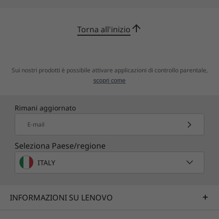
gli altoparlanti stereo da 3 W con certificazione
®
Harman Kardon
. Nella parte superiore è
Torna all'inizio
nascosta una webcam con definizione 5M, per
le tue videochiamate. La webcam consente il
riconoscimento facciale (funziona solo con la
Sui nostri prodotti è possibile attivare applicazioni di controllo parentale,
webcam con IR) che ti permette di accedere
scopri come
facilmente e ti offre un livello di sicurezza
aggiuntivo.
Rimani aggiornato
E-mail
Seleziona Paese/regione
ITALY
INFORMAZIONI SU LENOVO