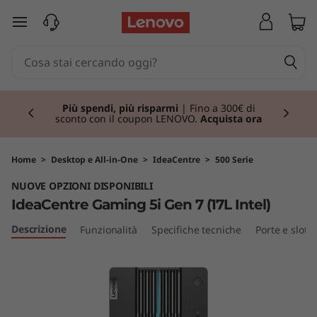
I
passa a contenuto principale
d
e
Currently displaying item 1 of 3
a
Più spendi, più risparmi
| Fino a 300€ di
sconto con il coupon LENOVO.
Acquista ora
C
e
Home
>
Desktop e All-in-One
>
IdeaCentre
>
500 Serie
NUOVE OPZIONI DISPONIBILI
n
IdeaCentre Gaming 5i Gen 7 (17L Intel)
t
Descrizione
Funzionalità
Specifiche tecniche
Porte e slot
r
e