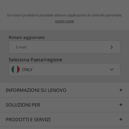
separatamente per usare il DLC. Se possiedi già un'iscrizione Xbox Live
Gold e/o Game Pass per console/PC, i giorni rimanenti dell'abbonamento
Sui nostri prodotti è possibile attivare applicazioni di controllo parentale,
verranno convertiti in Ultimate applicando un rapporto di conversione.
scopri come
Anche il riscatto di codici futuri è soggetto al rapporto di conversione.
Tutte le conversioni in Ultimate sono definitive. I dettagli e i requisiti di
Rimani aggiornato
sistema sono disponibili all'indirizzo www.xbox.com/gamepass. Offerta
E-mail
valida in tutti i mercati in cui è disponibile Xbox Game Pass, ad eccezione
della Russia. Contenuti digitali diretti: i contenuti digitali verranno
Seleziona Paese/regione
recapitati direttamente nel dispositivo durante la configurazione. Non è
ITALY
necessario alcun codice.
INFORMAZIONI SU LENOVO
SOLUZIONI PER
PRODOTTI E SERVIZI