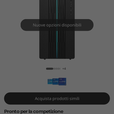
G
a
m
Nuove opzioni disponibili
i
n
g
IdeaCentre Gaming 5i Gen 7 (17L Intel)
5
+4
i
G
e
Acquista prodotti simili
n
Pronto per la competizione