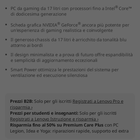
7
®
PC da gaming da 17 litri con processori fino a Intel
Core™
di dodicesima generazione
(
®
®
Scheda grafica NVIDIA
GeForce
ancora più potente per
un'esperienza di gaming realistica e coinvolgente
1
Il generoso chassis da 17 litri è arricchito da tonalità blu
attorno ai bordi
7
Il design minimalista e a prova di futuro offre espandibilità
L
e semplicità di aggiornamento eccezionali
Smart Power ottimizza le prestazioni del sistema per
I
ventilazione ed esecuzione silenziosa
n
t
Prezzi B2B:
Solo per gli iscritti
Registrati a Lenovo Pro e
risparmia ›
e
Prezzi per studenti e insegnanti:
Solo per gli iscritti
Registrati a Lenovo Istruzione e risparmia ›
Risparmia fino al 50% su Premium Care Plus
con PC
l
Legion, Idea e Yoga: riparazioni rapide, supporto ed extra