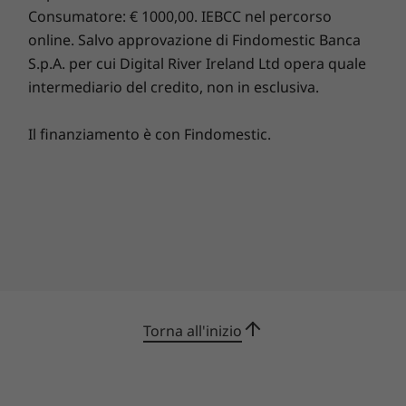
multiprocessori di streaming per prestazioni al
Microsoft Office (versione di prova)
Acquista
Acqui
Consumatore: € 1000,00. IEBCC nel percorso
top.
Xbox Game Pass (versione di prova di 3 mesi)
online. Salvo approvazione di Findomestic Banca
S.p.A. per cui Digital River Ireland Ltd opera quale
Confronta
Confronta
Confro
Contenuto della confezione
intermediario del credito, non in esclusiva.
IdeaCentre Gaming 5i di settima generazione
Adattatore CA
Scopri tutti Desktop e All-in-One
Il finanziamento è con Findomestic.
Guida di avvio rapido
Le specifiche possono variare in base all'area geografica e/o al modello.
Torna all'inizio
Oltre 100 videogame di alta qualità con
Game Pass incluso