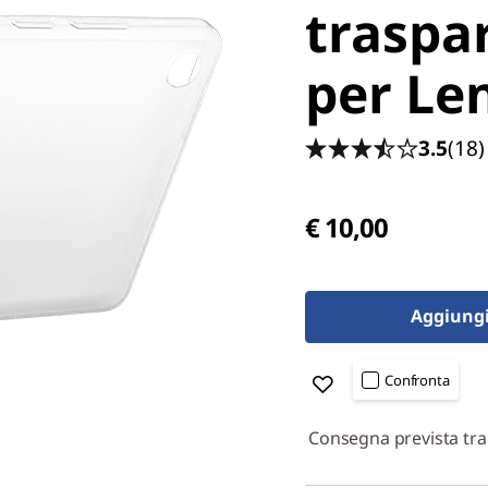
traspa
per Le
3.5
(18)
€ 10,00
Aggiungi 
Confronta
Consegna prevista tra i