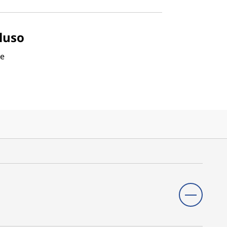
luso
te