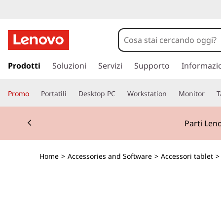
p
a
Prodotti
Soluzioni
Servizi
Supporto
Informazi
s
s
Promo
Portatili
Desktop PC
Workstation
Monitor
T
a
a
Currently displaying item 2 of 2
c
Parti Len
o
n
t
Home
>
Accessories and Software
>
Accessori tablet
e
n
u
t
o
p