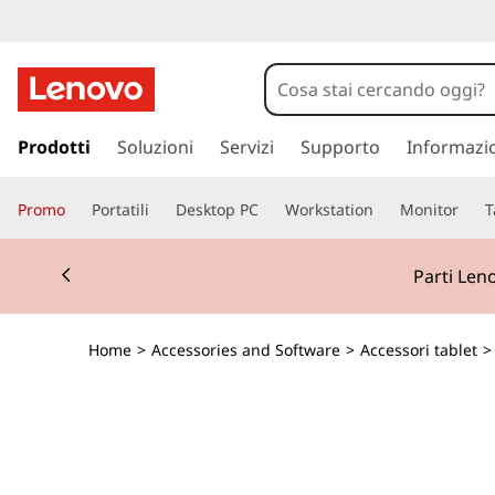
p
a
Prodotti
Soluzioni
Servizi
Supporto
Informazi
s
s
Promo
Portatili
Desktop PC
Workstation
Monitor
T
a
a
Currently displaying item 2 of 2
c
Parti Len
o
n
t
Home
>
Accessories and Software
>
Accessori tablet
e
n
u
t
o
p