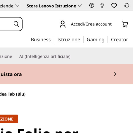
aziende
Store Lenovo Istruzione
Accedi/Crea account
Business
Istruzione
Gaming
Creator
iazione
AI (Intelligenza artificiale)
uista ora
dea Tab (Blu)
IZIONE