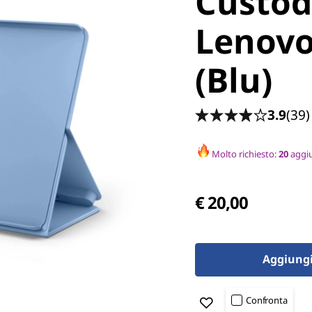
Custodi
Lenovo
(Blu)
3.9
(39)
Molto richiesto:
20
aggiu
€ 20,00
Aggiungi 
Confronta