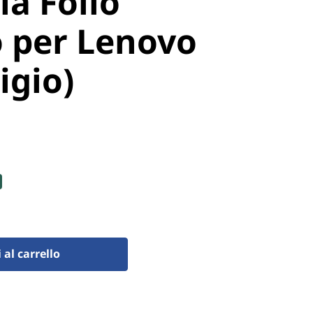
ia Folio
 per Lenovo
igio)
al carrello