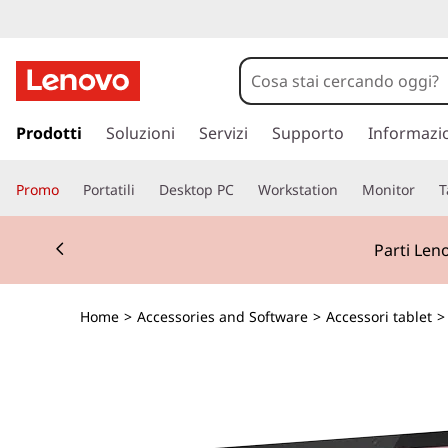
p
a
Prodotti
Soluzioni
Servizi
Supporto
Informazi
s
s
Promo
Portatili
Desktop PC
Workstation
Monitor
T
a
a
Currently displaying item 2 of 2
c
Parti Len
o
n
t
Home
>
Accessories and Software
>
Accessori tablet
e
n
u
t
o
p