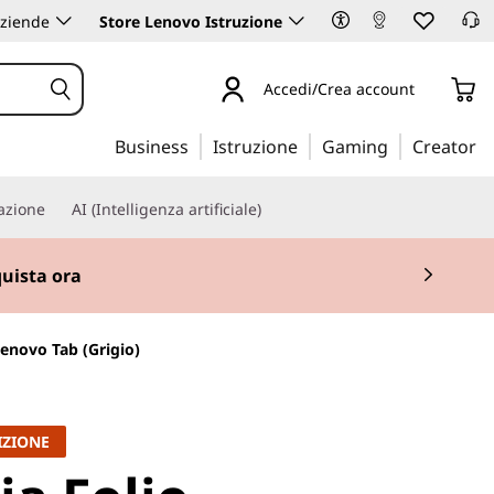
aziende
Store Lenovo Istruzione
Accedi/Crea account
Business
Istruzione
Gaming
Creator
iazione
AI (Intelligenza artificiale)
uista ora
enovo Tab (Grigio)
IZIONE