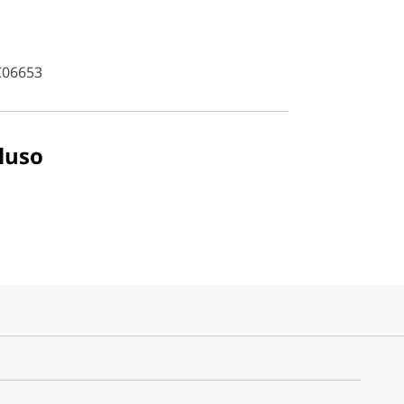
C06653
luso