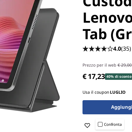
Custod
Lenovo
Tab (Gr
4.0
(35)
Prezzo per il web
€ 29,00
€ 17,23
40% di sconto
Usa il coupon
LUGLIO
Aggiungi 
Confronta