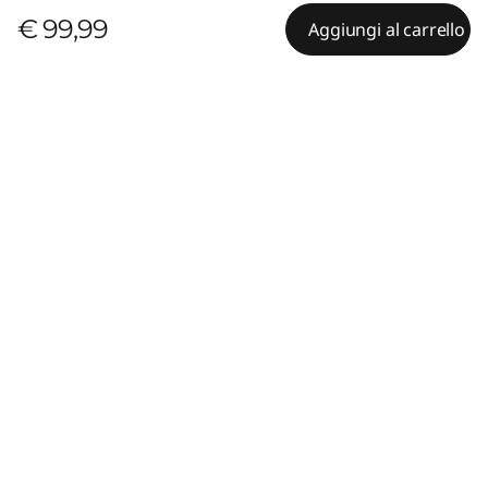
€ 99,99
Aggiungi al carrello
Contenuto non disponibile
Confronta prodotti simili
Non sono disponibili informazioni da visualizzare in