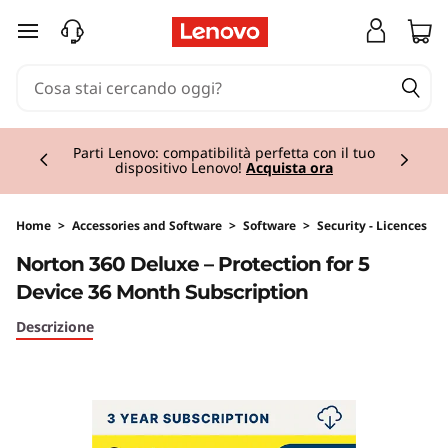
passa a contenuto principale
Currently displaying item 2 of 2
Parti Lenovo: compatibilità perfetta con il tuo
dispositivo Lenovo!
Acquista ora
Home
>
Accessories and Software
>
Software
>
Security - Licences
Original Price 99.99 IT_EUR Discounted Price 
Norton 360 Deluxe – Protection for 5
Device 36 Month Subscription
Descrizione