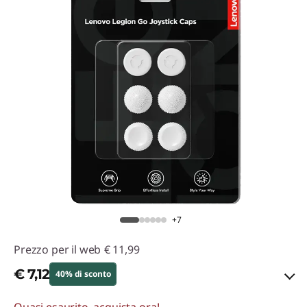
+7
Prezzo per il web
€ 11,99
€ 7,12
40% di sconto
Quasi esaurito, acquista ora!
Risparmi eCoupon :
-€ 4,87