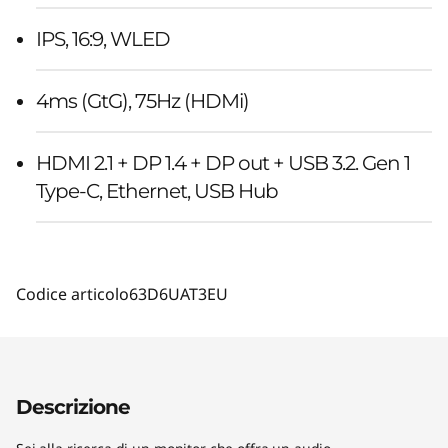
IPS, 16:9, WLED
4ms (GtG), 75Hz (HDMi)
HDMI 2.1 + DP 1.4 + DP out + USB 3.2. Gen 1
Type-C, Ethernet, USB Hub
Codice articolo
63D6UAT3EU
Descrizione