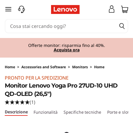
passa a contenuto principale
Offerte monitor: risparmia fino al 40%.
Acquista ora
Home
>
Accessories and Software
>
Monitors
>
Home
Original Price 1499.00 IT_EUR Discounted Pric
PRONTO PER LA SPEDIZIONE
Monitor Lenovo Yoga Pro 27UD-10 UHD
QD-OLED (26,5")
(1)
Descrizione
Funzionalità
Specifiche tecniche
Porte e slot