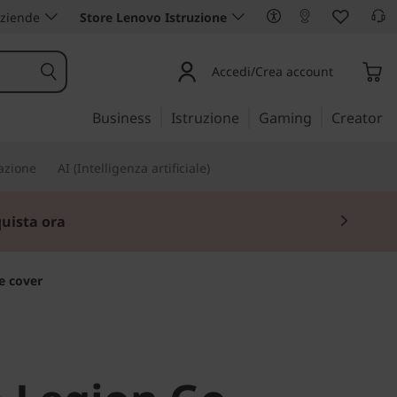
aziende
Store Lenovo Istruzione
Accedi/Crea account
Business
Istruzione
Gaming
Creator
iazione
AI (Intelligenza artificiale)
uista ora
e cover