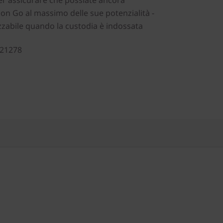
 per assicurare che possiate ancora
gion Go al massimo delle sue potenzialità -
zzabile quando la custodia è indossata
R21278