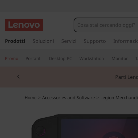
p
a
Prodotti
Soluzioni
Servizi
Supporto
Informazi
s
s
Promo
Portatili
Desktop PC
Workstation
Monitor
T
a
a
Currently displaying item 2 of 2
c
Parti Len
o
n
t
Home
>
Accessories and Software
>
Legion Merchandi
e
n
u
t
o
p