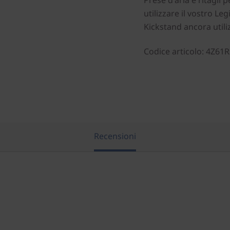
Prese d'aria e ritagli
utilizzare il vostro Le
Kickstand ancora utili
Codice articolo
: 4Z61
Recensioni