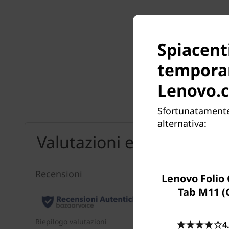
Spiacent
tempora
Non son
Lenovo.
Sfortunatamente,
alternativa:
Valutazioni e revisioni
Lenovo Folio 
Tab M11 (
4