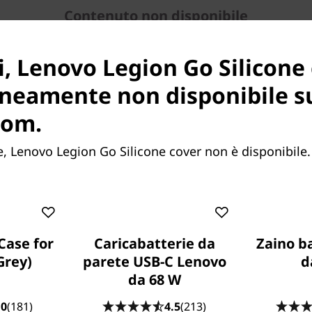
Contenuto non disponibile
Confronta prodotti simili
i, Lenovo Legion Go Silicone
neamente non disponibile s
o disponibili informazioni da visualizzare in questa
com.
 Lenovo Legion Go Silicone cover non è disponibile.
Case for
Caricabatterie da
Zaino b
Grey)
parete USB-C Lenovo
d
da 68 W
.0
(181)
4.5
(213)