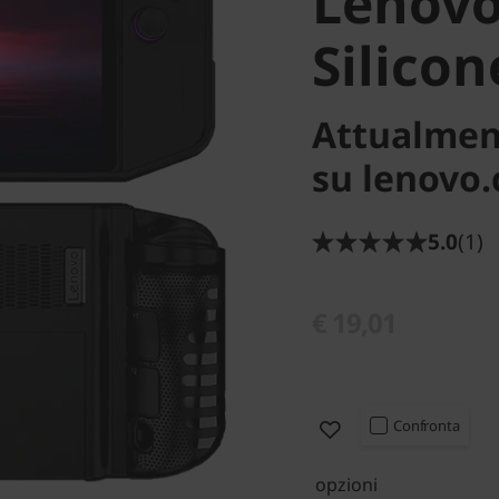
Lenovo
Silicon
Attualmen
su lenovo
5.0
(1)
€ 19,01
Confronta
opzioni