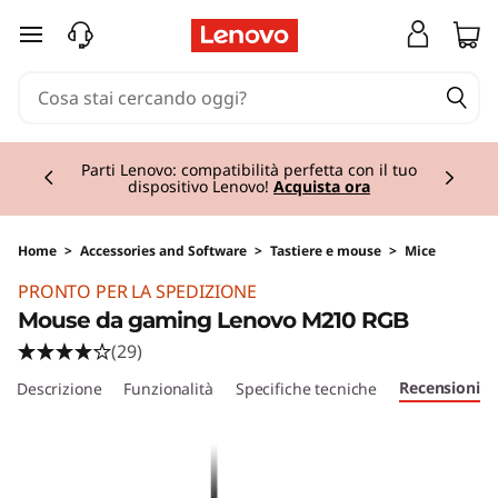
passa a contenuto principale
Currently displaying item 2 of 2
Parti Lenovo: compatibilità perfetta con il tuo
dispositivo Lenovo!
Acquista ora
Home
>
Accessories and Software
>
Tastiere e mouse
>
Mice
Original Price 24.01 IT_EUR Discounted Price 2
PRONTO PER LA SPEDIZIONE
Mouse da gaming Lenovo M210 RGB
(29)
Recensioni
Descrizione
Funzionalità
Specifiche tecniche