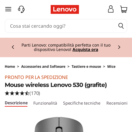
passa a contenuto principale
Currently displaying item 2 of 2
Parti Lenovo: compatibilità perfetta con il tuo
dispositivo Lenovo!
Acquista ora
Home
>
Accessories and Software
>
Tastiere e mouse
>
Mice
Original Price 19.01 IT_EUR Discounted Price 1
PRONTO PER LA SPEDIZIONE
Mouse wireless Lenovo 530 (grafite)
(170)
Descrizione
Funzionalità
Specifiche tecniche
Recensioni