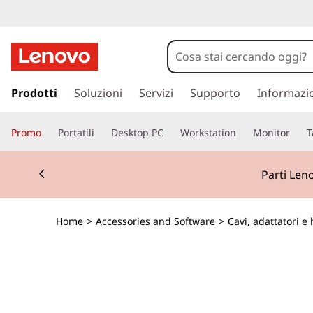
p
a
Prodotti
Soluzioni
Servizi
Supporto
Informazi
s
s
Promo
Portatili
Desktop PC
Workstation
Monitor
T
a
a
Currently displaying item 2 of 2
c
Parti Len
o
n
t
Home
>
Accessories and Software
>
Cavi, adattatori e
e
n
u
t
o
p