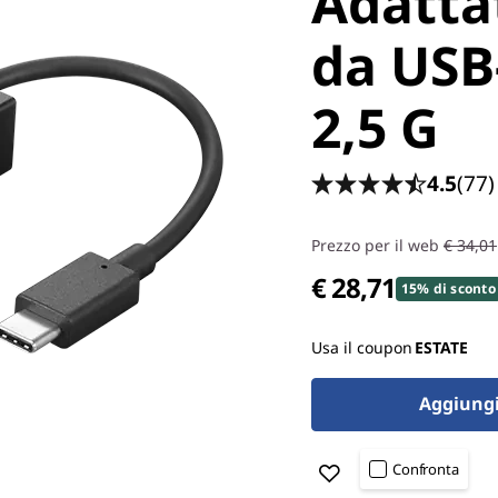
Adatta
da USB
2,5 G
4.5
(77)
Prezzo per il web
€ 34,01
€ 28,71
15% di sconto
Usa il coupon
ESTATE
Aggiungi 
Confronta