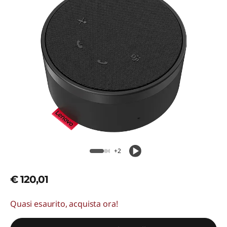
+2
€ 120,01
Quasi esaurito, acquista ora!