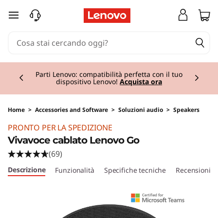
passa a contenuto principale
Currently displaying item 2 of 2
Parti Lenovo: compatibilità perfetta con il tuo
dispositivo Lenovo!
Acquista ora
Home
>
Accessories and Software
>
Soluzioni audio
>
Speakers
Original Price 120.01 IT_EUR Discounted Price 
PRONTO PER LA SPEDIZIONE
Vivavoce cablato Lenovo Go
(69)
Descrizione
Funzionalità
Specifiche tecniche
Recensioni