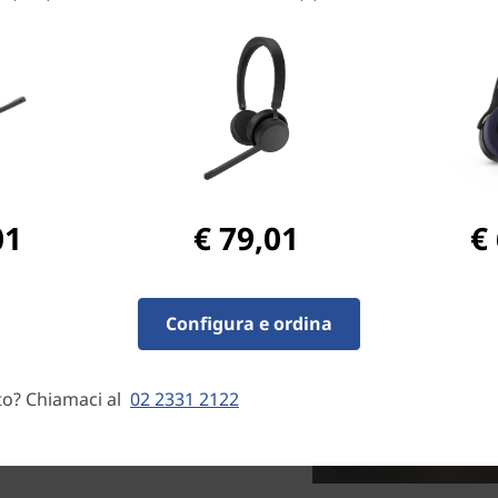
te
01
€ 79,01
€
ualità audio ottimali, il
una connettività ad alta
 rapidissima (<35 ms),
el tuo avversario.
Configura e ordina
to? Chiamaci al
02 2331 2122