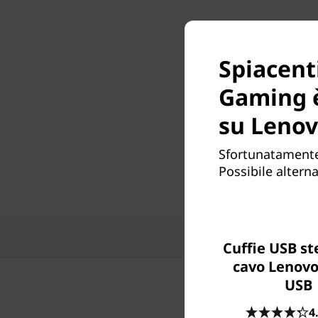
Spiacent
Gaming 
su Lenov
Sfortunatamente
Possibile alterna
F
Cuffie USB st
cavo Lenovo
USB
4