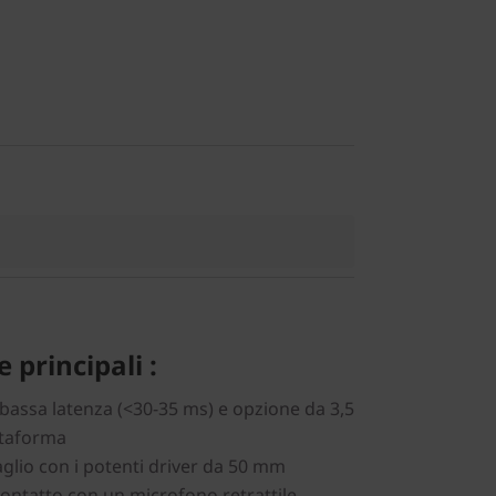
 principali :
bassa latenza (<30-35 ms) e opzione da 3,5
ttaforma
aglio con i potenti driver da 50 mm
ontatto con un microfono retrattile