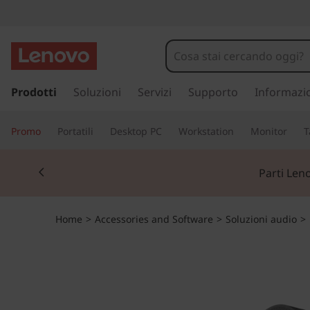
p
a
Prodotti
Soluzioni
Servizi
Supporto
Informazi
s
s
Promo
Portatili
Desktop PC
Workstation
Monitor
T
a
a
Currently displaying item 2 of 2
c
Parti Len
o
n
t
Home
>
Accessories and Software
>
Soluzioni audio
>
e
n
u
t
o
p