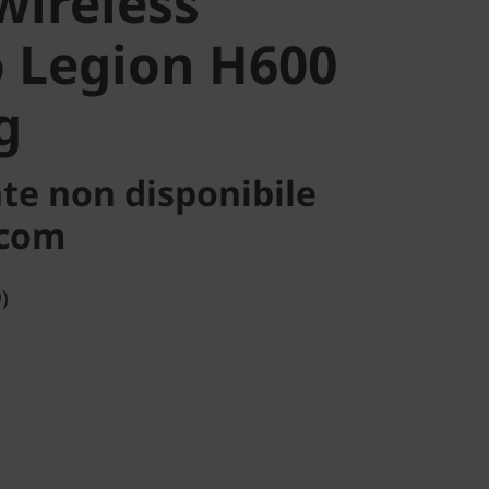
wireless
 Legion H600
g
te non disponibile
.com
)