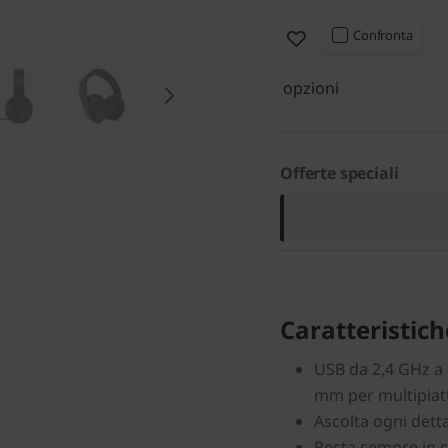
Confronta
opzioni
Offerte speciali
Caratteristiche
USB da 2,4 GHz a 
mm per multipia
Ascolta ogni dett
Resta sempre in c