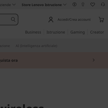
aziende
Store Lenovo Istruzione
Accedi/Crea account
Business
Istruzione
Gaming
Creator
iazione
AI (Intelligenza artificiale)
uista ora