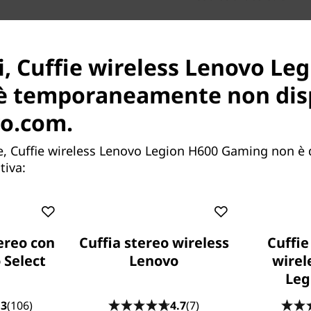
Che cosa è inc
i, Cuffie wireless Lenovo Le
Cuffie da gioco wir
è temporaneamente non dis
Cavo di ricarica USB
4 poli da 3,5 mm fin
o.com.
Poster di garanzia
Guida utente
, Cuffie wireless Lenovo Legion H600 Gaming non è d
tiva:
unzionalità
Specifiche tecniche
Recensio
ereo con
Cuffia stereo wireless
Cuffi
 Select
Lenovo
wirel
Leg
.3
(106)
4.7
(7)