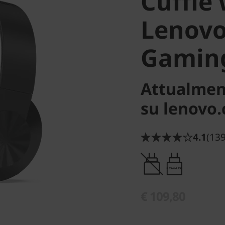
Cuffie 
Lenovo
Gamin
Attualmen
su lenovo
4.1
(139
0.35W-4.25W
€ 109,80