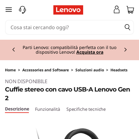
passa a contenuto principale
Currently displaying item 1 of 2
Offerte sugli accessori: risparmia fino al 40%
Acquista ora
Home
>
Accessories and Software
>
Soluzioni audio
>
Headsets
Original Price 49.01 IT_EUR Discounted Price 
NON DISPONIBILE
Cuffie stereo con cavo USB-A Lenovo Gen
2
Descrizione
Funzionalità
Specifiche tecniche