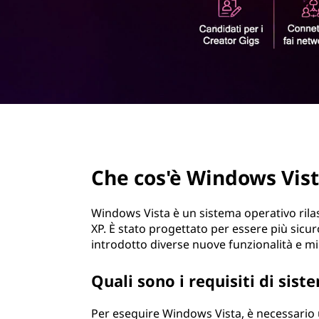
n
r
d
i
n
o
c
i
w
p
a
s
l
e
page hero 2/3
V
Che cos'è Windows Vis
i
s
Windows Vista è un sistema operativo ril
XP. È stato progettato per essere più sicur
t
introdotto diverse nuove funzionalità e mig
a
Quali sono i requisiti di sis
?
Per eseguire Windows Vista, è necessario