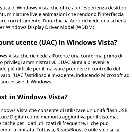
istica di Windows Vista che offre a un'esperienza desktop
nti, miniature live e animazioni che rendono l'interfaccia
nare correttamente, l'interfaccia Aero richiede una scheda
river Windows Display Driver Model (WDDM).
ccount utente (UAC) in Windows Vista?
ows Vista che richiede all'utente una conferma prima di
 privilegi amministrativi. L'UAC aiuta a prevenire
e più difficile per il malware prendere il controllo del
ovato l'UAC fastidioso e invadente, inducendo Microsoft ad
i successive di Windows.
st in Windows Vista?
dows Vista che consente di utilizzare un'unità flash USB
cure Digital) come memoria aggiuntiva per il sistema.
ache per i dati utilizzati di frequente, il che può
emoria limitata. Tuttavia, ReadyBoost è utile solo se si