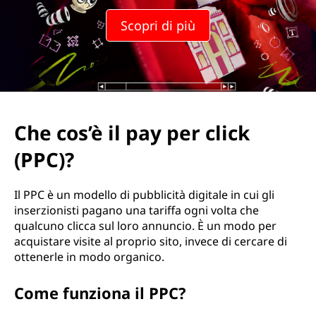
p
Scopri di più
a
y
p
e
Che cos’è il pay per click
r
(PPC)?
c
Il PPC è un modello di pubblicità digitale in cui gli
l
inserzionisti pagano una tariffa ogni volta che
qualcuno clicca sul loro annuncio. È un modo per
i
acquistare visite al proprio sito, invece di cercare di
ottenerle in modo organico.
c
Come funziona il PPC?
k