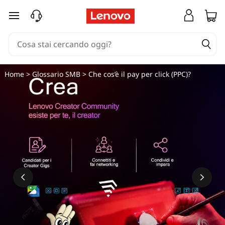
C
passa a contenuto principale
h
e
c
Home
>
Glossario SMB
> Che cos’è il pay per click (PPC)?
o
s
’
è
i
l