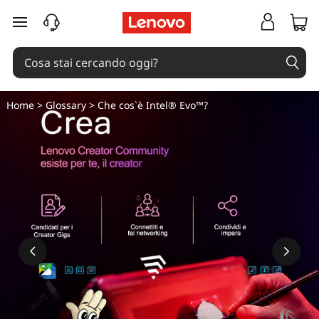
passa a contenuto principale
Home
>
Glossary
> Che cos`è Intel® Evo™?