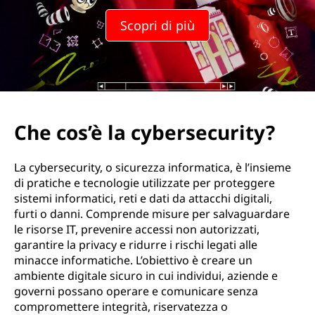
c
Scopri di più
y
b
e
r
Che cos’è la cybersecurity?
s
La cybersecurity, o sicurezza informatica, è l’insieme
e
di pratiche e tecnologie utilizzate per proteggere
sistemi informatici, reti e dati da attacchi digitali,
c
furti o danni. Comprende misure per salvaguardare
le risorse IT, prevenire accessi non autorizzati,
u
garantire la privacy e ridurre i rischi legati alle
minacce informatiche. L’obiettivo è creare un
r
ambiente digitale sicuro in cui individui, aziende e
governi possano operare e comunicare senza
i
compromettere integrità, riservatezza o