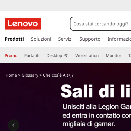
C
h
e
p
a
Prodotti
Soluzioni
Servizi
Supporto
Informazi
c
s
s
o
Promo
Portatili
Desktop PC
Workstation
Monitor
T
a
a
s
c
Home
>
Glossary
> Che cos`è Alt+J?
o
'
n
t
è
e
n
A
u
t
l
o
p