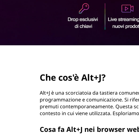
t
r
+
i
n
J
c
i
?
p
a
l
e
page hero 2/3
Che cos'è Alt+J?
Alt+J è una scorciatoia da tastiera comune
programmazione e comunicazione. Si riferis
premuti contemporaneamente. Questa scor
contesto in cui viene utilizzata. Esploriam
Cosa fa Alt+J nei browser we