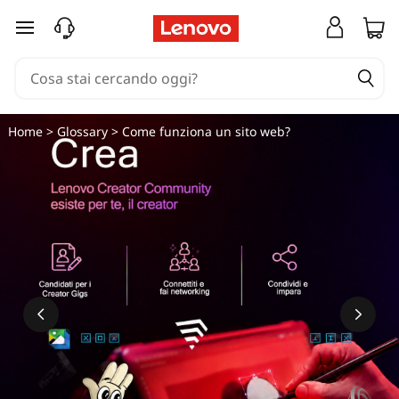
C
passa a contenuto principale
o
m
e
Home
>
Glossary
> Come funziona un sito web?
f
u
n
z
i
o