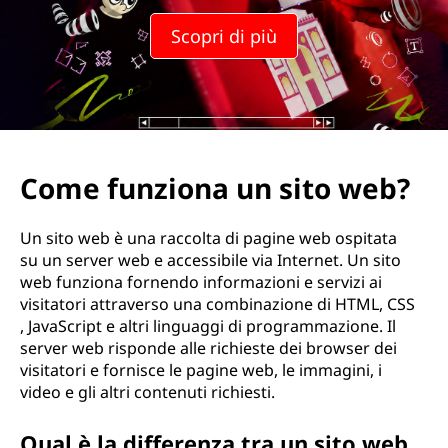
n
Scopri di più
a
u
n
s
Come funziona un sito web?
i
Un sito web è una raccolta di pagine web ospitata
t
su un server web e accessibile via Internet. Un sito
web funziona fornendo informazioni e servizi ai
o
visitatori attraverso una combinazione di HTML, CSS
, JavaScript e altri linguaggi di programmazione. Il
w
server web risponde alle richieste dei browser dei
visitatori e fornisce le pagine web, le immagini, i
e
video e gli altri contenuti richiesti.
b
Qual è la differenza tra un sito web