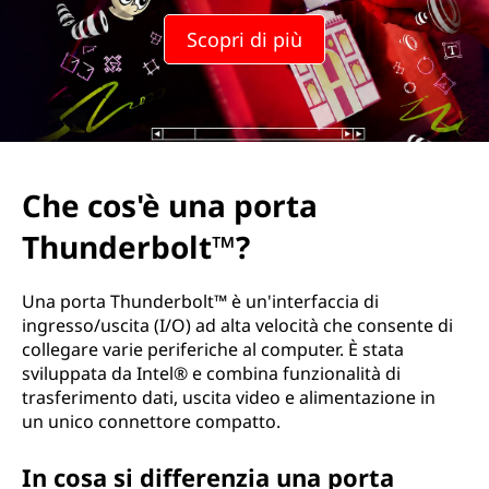
a
Scopri di più
p
o
r
t
Che cos'è una porta
a
Thunderbolt™?
T
Una porta Thunderbolt™ è un'interfaccia di
h
ingresso/uscita (I/O) ad alta velocità che consente di
collegare varie periferiche al computer. È stata
u
sviluppata da Intel® e combina funzionalità di
trasferimento dati, uscita video e alimentazione in
n
un unico connettore compatto.
d
In cosa si differenzia una porta