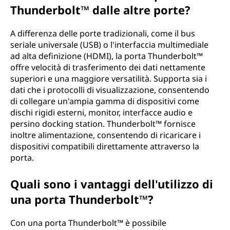
Thunderbolt™ dalle altre porte?
e
r
A differenza delle porte tradizionali, come il bus
seriale universale (USB) o l'interfaccia multimediale
b
ad alta definizione (HDMI), la porta Thunderbolt™
offre velocità di trasferimento dei dati nettamente
o
superiori e una maggiore versatilità. Supporta sia i
dati che i protocolli di visualizzazione, consentendo
l
di collegare un'ampia gamma di dispositivi come
dischi rigidi esterni, monitor, interfacce audio e
t
persino docking station. Thunderbolt™ fornisce
inoltre alimentazione, consentendo di ricaricare i
™
dispositivi compatibili direttamente attraverso la
porta.
?
Quali sono i vantaggi dell'utilizzo di
una porta Thunderbolt™?
Con una porta Thunderbolt™ è possibile