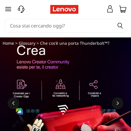
C
passa a contenuto principale
h
e
c
Home
>
Glossary
> Che cos'è una porta Thunderbolt™?
o
s
'
è
u
n