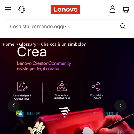
C
passa a contenuto principale
h
e
c
Home
>
Glossary
> Che cos`è un simbolo?
o
s
'
è
u
n