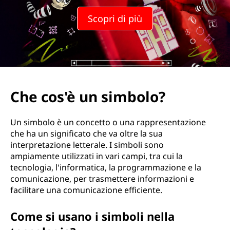
s
Scopri di più
i
m
b
o
Che cos'è un simbolo?
l
Un simbolo è un concetto o una rappresentazione
o
che ha un significato che va oltre la sua
interpretazione letterale. I simboli sono
?
ampiamente utilizzati in vari campi, tra cui la
tecnologia, l'informatica, la programmazione e la
comunicazione, per trasmettere informazioni e
facilitare una comunicazione efficiente.
Come si usano i simboli nella