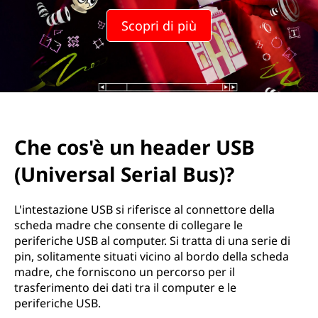
h
Scopri di più
e
a
d
e
Che cos'è un header USB
r
(Universal Serial Bus)?
U
S
L'intestazione USB si riferisce al connettore della
scheda madre che consente di collegare le
B
periferiche USB al computer. Si tratta di una serie di
pin, solitamente situati vicino al bordo della scheda
(
madre, che forniscono un percorso per il
trasferimento dei dati tra il computer e le
U
periferiche USB.