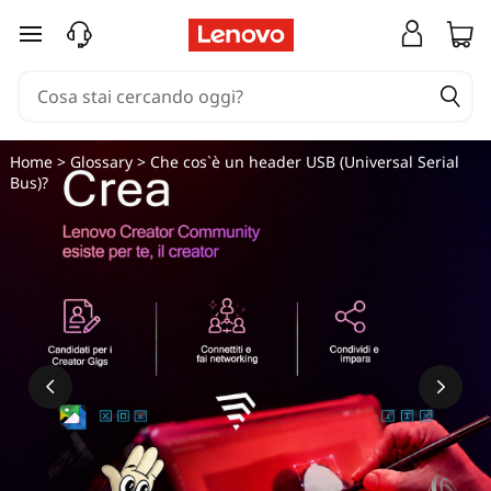
C
passa a contenuto principale
h
e
c
Home
>
Glossary
> Che cos`è un header USB (Universal Serial
Bus)?
o
s
'
è
u
n