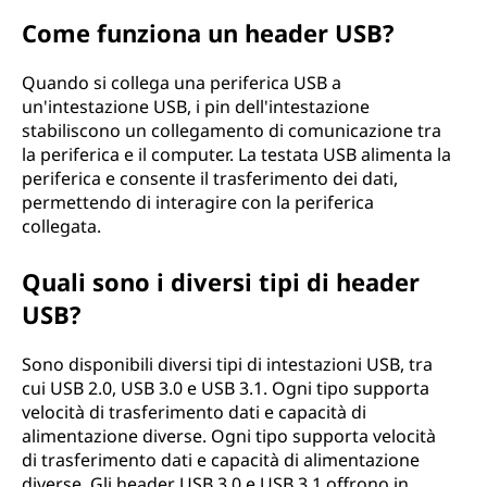
n
Come funziona un header USB?
i
Quando si collega una periferica USB a
un'intestazione USB, i pin dell'intestazione
v
stabiliscono un collegamento di comunicazione tra
la periferica e il computer. La testata USB alimenta la
e
periferica e consente il trasferimento dei dati,
permettendo di interagire con la periferica
r
collegata.
s
Quali sono i diversi tipi di header
a
USB?
l
Sono disponibili diversi tipi di intestazioni USB, tra
cui USB 2.0, USB 3.0 e USB 3.1. Ogni tipo supporta
S
velocità di trasferimento dati e capacità di
alimentazione diverse. Ogni tipo supporta velocità
e
di trasferimento dati e capacità di alimentazione
diverse. Gli header USB 3.0 e USB 3.1 offrono in