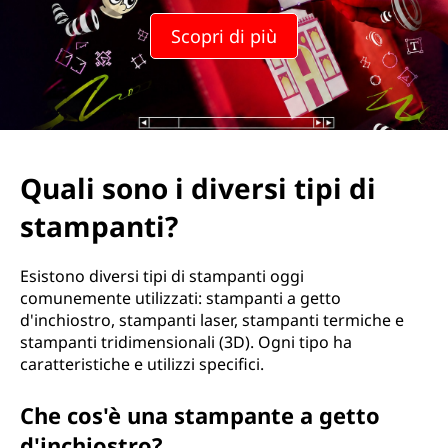
d
Scopri di più
i
v
e
r
Quali sono i diversi tipi di
s
stampanti?
i
Esistono diversi tipi di stampanti oggi
t
comunemente utilizzati: stampanti a getto
d'inchiostro, stampanti laser, stampanti termiche e
i
stampanti tridimensionali (3D). Ogni tipo ha
caratteristiche e utilizzi specifici.
p
Che cos'è una stampante a getto
i
d'inchiostro?