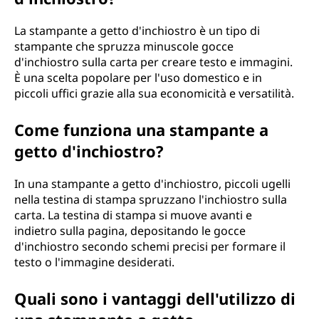
d
La stampante a getto d'inchiostro è un tipo di
i
stampante che spruzza minuscole gocce
d'inchiostro sulla carta per creare testo e immagini.
s
È una scelta popolare per l'uso domestico e in
piccoli uffici grazie alla sua economicità e versatilità.
t
Come funziona una stampante a
a
getto d'inchiostro?
m
In una stampante a getto d'inchiostro, piccoli ugelli
p
nella testina di stampa spruzzano l'inchiostro sulla
carta. La testina di stampa si muove avanti e
a
indietro sulla pagina, depositando le gocce
d'inchiostro secondo schemi precisi per formare il
n
testo o l'immagine desiderati.
t
Quali sono i vantaggi dell'utilizzo di