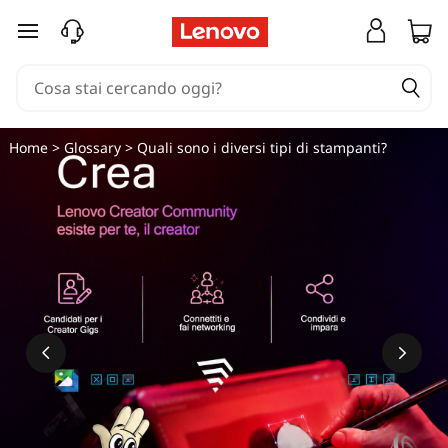
Q
passa a contenuto principale
u
a
l
Home
>
Glossary
> Quali sono i diversi tipi di stampanti?
i
s
o
n
o
i