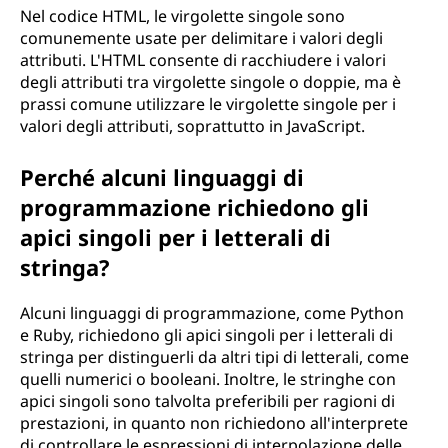
Nel codice HTML, le virgolette singole sono
r
comunemente usate per delimitare i valori degli
attributi. L'HTML consente di racchiudere i valori
o
degli attributi tra virgolette singole o doppie, ma è
prassi comune utilizzare le virgolette singole per i
g
valori degli attributi, soprattutto in JavaScript.
r
Perché alcuni linguaggi di
a
programmazione richiedono gli
apici singoli per i letterali di
m
stringa?
m
Alcuni linguaggi di programmazione, come Python
a
e Ruby, richiedono gli apici singoli per i letterali di
stringa per distinguerli da altri tipi di letterali, come
z
quelli numerici o booleani. Inoltre, le stringhe con
apici singoli sono talvolta preferibili per ragioni di
i
prestazioni, in quanto non richiedono all'interprete
di controllare le espressioni di interpolazione delle