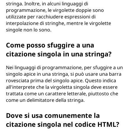
i
stringa. Inoltre, in alcuni linguaggi di
programmazione, le virgolette doppie sono
n
utilizzate per racchiudere espressioni di
interpolazione di stringhe, mentre le virgolette
g
singole non lo sono.
u
Come posso sfuggire a una
a
citazione singola in una stringa?
g
Nei linguaggi di programmazione, per sfuggire a un
singolo apice in una stringa, si può usare una barra
g
rovesciata prima del singolo apice. Questo indica
all'interprete che la virgoletta singola deve essere
i
trattata come un carattere letterale, piuttosto che
come un delimitatore della stringa.
d
Dove si usa comunemente la
i
citazione singola nel codice HTML?
p