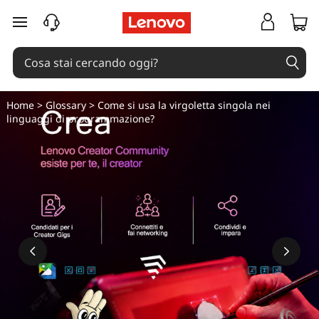
C
passa a contenuto principale
o
m
e
Home
>
Glossary
> Come si usa la virgoletta singola nei
linguaggi di programmazione?
s
i
u
s
a
l