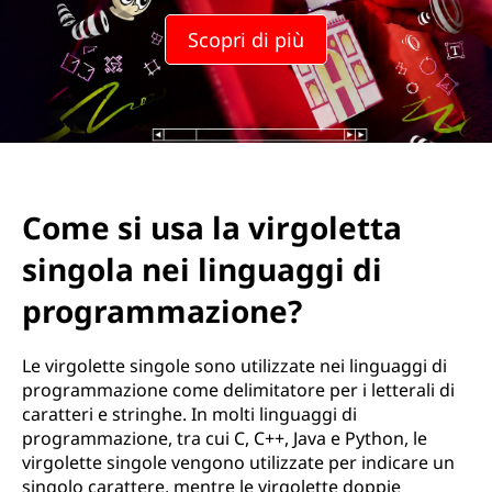
a
Scopri di più
c
i
t
a
Come si usa la virgoletta
z
singola nei linguaggi di
i
programmazione?
o
Le virgolette singole sono utilizzate nei linguaggi di
n
programmazione come delimitatore per i letterali di
caratteri e stringhe. In molti linguaggi di
e
programmazione, tra cui C, C++, Java e Python, le
virgolette singole vengono utilizzate per indicare un
s
singolo carattere, mentre le virgolette doppie