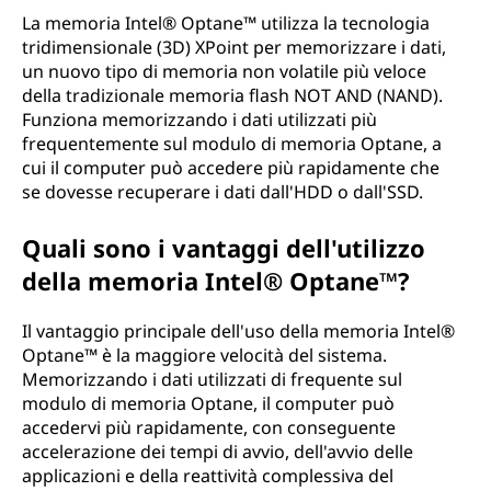
l
La memoria Intel® Optane™ utilizza la tecnologia
tridimensionale (3D) XPoint per memorizzare i dati,
®
un nuovo tipo di memoria non volatile più veloce
della tradizionale memoria flash NOT AND (NAND).
O
Funziona memorizzando i dati utilizzati più
frequentemente sul modulo di memoria Optane, a
p
cui il computer può accedere più rapidamente che
se dovesse recuperare i dati dall'HDD o dall'SSD.
t
Quali sono i vantaggi dell'utilizzo
a
della memoria Intel® Optane™?
n
Il vantaggio principale dell'uso della memoria Intel®
e
Optane™ è la maggiore velocità del sistema.
Memorizzando i dati utilizzati di frequente sul
™
modulo di memoria Optane, il computer può
accedervi più rapidamente, con conseguente
?
accelerazione dei tempi di avvio, dell'avvio delle
applicazioni e della reattività complessiva del