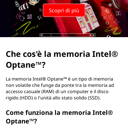
m
Scopri di più
e
m
o
r
Che cos'è la memoria Intel®
i
Optane™?
a
La memoria Intel® Optane™ è un tipo di memoria
I
non volatile che funge da ponte tra la memoria ad
accesso casuale (RAM) di un computer e il disco
n
rigido (HDD) o l'unità allo stato solido (SSD).
t
Come funziona la memoria Intel®
Optane™?
e