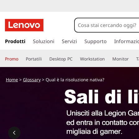
p
a
Prodotti
Soluzioni
Servizi
Supporto
Informazi
s
s
Promo
Portatili
Desktop PC
Workstation
Monitor
T
a
a
c
Home
>
Glossary
> Qual è la risoluzione nativa?
o
n
t
e
n
u
t
o
p