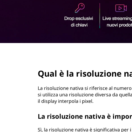
r
i
n
c
i
p
a
l
e
page hero 2/3
Qual è la risoluzione n
La risoluzione nativa si riferisce al numer
si utilizza una risoluzione diversa da quel
il display interpola i pixel.
La risoluzione nativa è impor
Sì, la risoluzione nativa è significativa per