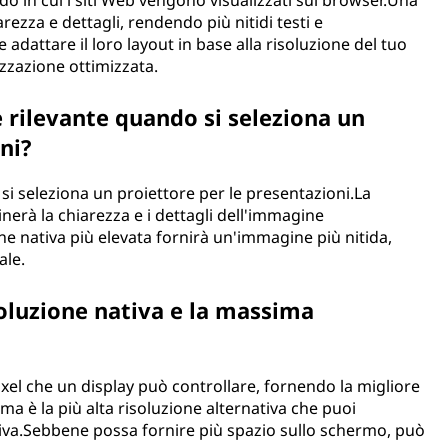
odo in cui i siti Web vengono visualizzati sul browser.Una
arezza e dettagli, rendendo più nitidi testi e
dattare il loro layout in base alla risoluzione del tuo
izzazione ottimizzata.
e rilevante quando si seleziona un
ni?
o si seleziona un proiettore per le presentazioni.La
nerà la chiarezza e i dettagli dell'immagine
ne nativa più elevata fornirà un'immagine più nitida,
ale.
isoluzione nativa e la massima
pixel che un display può controllare, fornendo la migliore
a è la più alta risoluzione alternativa che puoi
tiva.Sebbene possa fornire più spazio sullo schermo, può