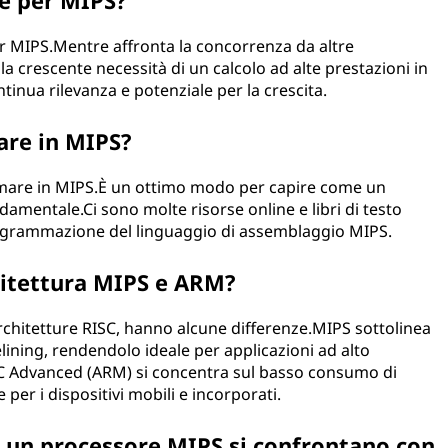
e per MIPS?
er MIPS.Mentre affronta la concorrenza da altre
e la crescente necessità di un calcolo ad alte prestazioni in
tinua rilevanza e potenziale per la crescita.
re in MIPS?
mare in MIPS.È un ottimo modo per capire come un
ndamentale.Ci sono molte risorse online e libri di testo
 programmazione del linguaggio di assemblaggio MIPS.
chitettura MIPS e ARM?
rchitetture RISC, hanno alcune differenze.MIPS sottolinea
pelining, rendendolo ideale per applicazioni ad alto
SC Advanced (ARM) si concentra sul basso consumo di
 per i dispositivi mobili e incorporati.
i un processore MIPS si confrontano con