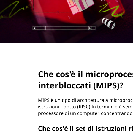
r
i
n
c
i
p
a
l
e
page hero 2/3
Che cos'è il microproce
interbloccati (MIPS)?
MIPS è un tipo di architettura a microproce
istruzioni ridotto (RISC).In termini più s
processore di un computer, concentrandosi
Che cos'è il set di istruzioni 